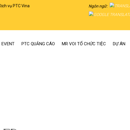
Dịch vụ PTC Vina
Ngôn ngữ:
 EVENT
PTC QUẢNG CÁO
MR VOI TỔ CHỨC TIỆC
DỰ ÁN