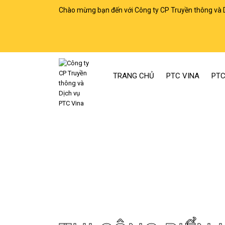
Chào mừng bạn đến với Công ty CP Truyền thông và 
TRANG CHỦ
PTC VINA
PTC
Trang chủ
Thi công biển LED