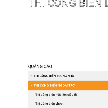
THI CÔNG BIỂN 
QUẢNG CÁO
THI CÔNG BIỂN TRONG NHÀ
Thi công biển siêu thị
THI CÔNG BIỂN NGOÀI TRỜI
Thi công kệ trưng bày
Thi công biển mặt tiền siêu thị
Thi công biển nội quy, chỉ dẫn
Thi công biển shop