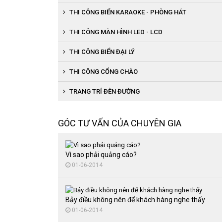
THI CÔNG BIỂN KARAOKE - PHÒNG HÁT
THI CÔNG MÀN HÌNH LED - LCD
THI CÔNG BIỂN ĐẠI LÝ
Thi công biển bạt đại lý
THI CÔNG CỔNG CHÀO
Thi công biển chữ nổi đại lý
TRANG TRÍ ĐÈN ĐƯỜNG
GÓC TƯ VẤN CỦA CHUYÊN GIA
Vì sao phải quảng cáo?
01-06-2014
Bảy điều không nên để khách hàng nghe thấy
01-06-2014