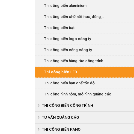
Thi công biển phòng, chức danh
Thi công biển aluminium
Thi công biển báo
Thi công biển chữ nổi inox, đồng,..
Thi công biển LED
Thi công biển bạt
Thi công biển logo công ty
Thi công biển cổng công ty
Thi công biển hàng rào công trình
Thi công biển LED
Thi công biển hạn chế tốc độ
Thi công hình nộm, mô hình quảng cáo
THI CÔNG BIỂN CÔNG TRÌNH
Thi công biển tường quây công trình
TƯ VẤN QUẢNG CÁO
THI CÔNG BIỂN PANO