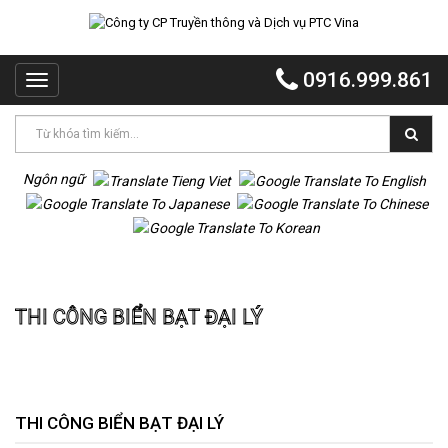
TRANG
CHỦ
0916.999.861
Toggle
PTC
navigation
VINA
PTC
EVENT
Ngôn ngữ
PTC
QUẢNG
CÁO
Trang chủ
Thi công biển bạt đại lý
MR
THI CÔNG BIỂN BẠT ĐẠI LÝ
VOI
TỔ
CHỨC
TIỆC
DỰ
THI CÔNG BIỂN BẠT ĐẠI LÝ
ÁN