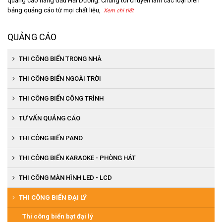
quảng cáo hàng đầu Hải Dương. Chúng tôi chuyên làm các loại biển
bảng quảng cáo từ mọi chất liệu,
Xem chi tiết
QUẢNG CÁO
THI CÔNG BIỂN TRONG NHÀ
Thi công biển siêu thị
THI CÔNG BIỂN NGOÀI TRỜI
Thi công kệ trưng bày
Thi công biển mặt tiền siêu thị
THI CÔNG BIỂN CÔNG TRÌNH
Thi công biển nội quy, chỉ dẫn
Thi công biển shop
Thi công biển tường quây công trình
TƯ VẤN QUẢNG CÁO
Thi công biển phòng, chức danh
Thi công biển aluminium
THI CÔNG BIỂN PANO
Thi công biển báo
Thi công biển chữ nổi inox, đồng,..
THI CÔNG BIỂN KARAOKE - PHÒNG HÁT
Thi công biển LED
Thi công biển bạt
THI CÔNG MÀN HÌNH LED - LCD
Thi công biển logo công ty
THI CÔNG BIỂN ĐẠI LÝ
Thi công biển cổng công ty
Thi công biển bạt đại lý