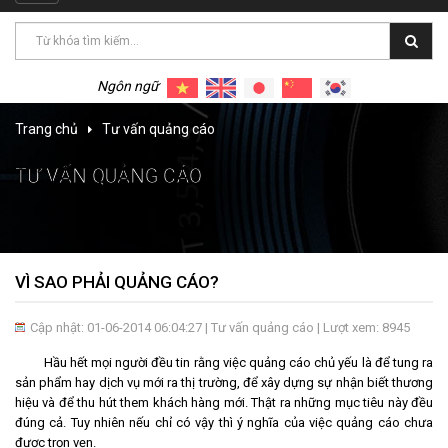
navigation
LIÊN
HỆ
Ngôn ngữ
Trang chủ
Tư vấn quảng cáo
TƯ VẤN QUẢNG CÁO
VÌ SAO PHẢI QUẢNG CÁO?
Cập nhật: 01-06-2014 06:04:27 |
Tư vấn quảng cáo
| Lượt xem: 8945
Hầu hết mọi người đều tin rằng việc quảng cáo chủ yếu là để tung ra
sản phẩm hay dịch vụ mới ra thị trường, để xây dựng sự nhận biết thương
hiệu và để thu hút them khách hàng mới. Thật ra những mục tiêu này đều
đúng cả. Tuy nhiên nếu chỉ có vậy thì ý nghĩa của việc quảng cáo chưa
được trọn vẹn.