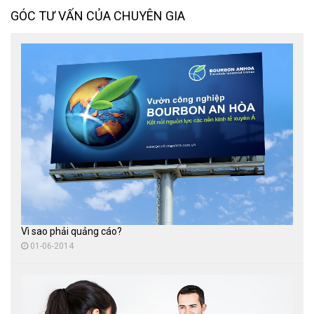
GÓC TƯ VẤN CỦA CHUYÊN GIA
Thi công biển hạn chế tốc độ
Thi công hình nộm, mô hình quảng cáo
Vì sao phải quảng cáo?
01-06-2014