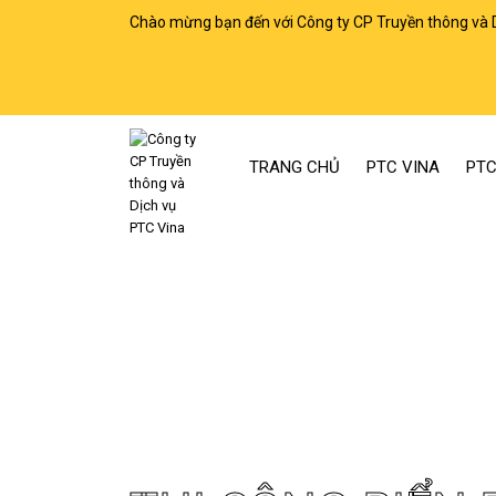
Chào mừng bạn đến với Công ty CP Truyền thông và 
TRANG CHỦ
PTC VINA
PTC
Trang chủ
Thi công biển bạt