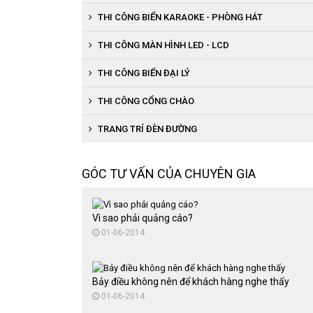
THI CÔNG BIỂN KARAOKE - PHÒNG HÁT
THI CÔNG MÀN HÌNH LED - LCD
THI CÔNG BIỂN ĐẠI LÝ
Thi công biển bạt đại lý
THI CÔNG CỔNG CHÀO
Thi công biển chữ nổi đại lý
TRANG TRÍ ĐÈN ĐƯỜNG
GÓC TƯ VẤN CỦA CHUYÊN GIA
Vì sao phải quảng cáo?
01-06-2014
Bảy điều không nên để khách hàng nghe thấy
01-06-2014