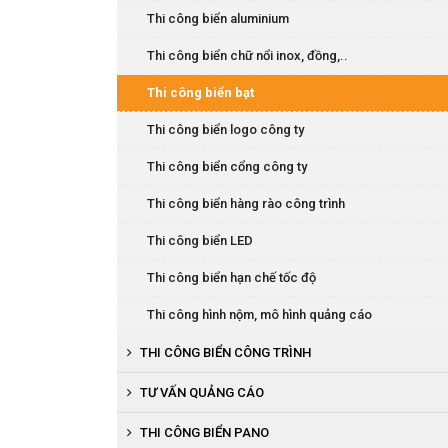
Thi công biển phòng, chức danh
Thi công biển aluminium
Thi công biển báo
Thi công biển chữ nổi inox, đồng,..
Thi công biển LED
Thi công biển bạt
Thi công biển logo công ty
Thi công biển cổng công ty
Thi công biển hàng rào công trình
Thi công biển LED
Thi công biển hạn chế tốc độ
Thi công hình nộm, mô hình quảng cáo
THI CÔNG BIỂN CÔNG TRÌNH
Thi công biển tường quây công trình
TƯ VẤN QUẢNG CÁO
THI CÔNG BIỂN PANO