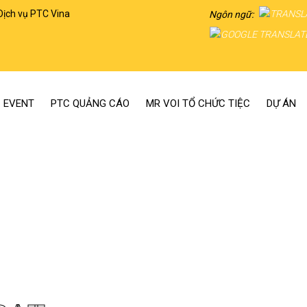
Dịch vụ PTC Vina
Ngôn ngữ:
 EVENT
PTC QUẢNG CÁO
MR VOI TỔ CHỨC TIỆC
DỰ ÁN