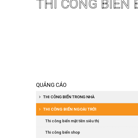
THI CÔNG BIỂN 
QUẢNG CÁO
THI CÔNG BIỂN TRONG NHÀ
Thi công biển siêu thị
THI CÔNG BIỂN NGOÀI TRỜI
Thi công kệ trưng bày
Thi công biển mặt tiền siêu thị
Thi công biển nội quy, chỉ dẫn
Thi công biển shop