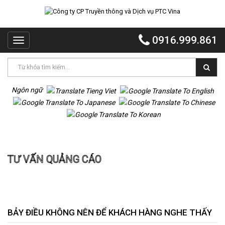
TRANG
CHỦ
0916.999.861
Toggle
PTC
navigation
VINA
PTC
EVENT
Ngôn ngữ
PTC
QUẢNG
CÁO
Trang chủ
Tư vấn quảng cáo
MR
TƯ VẤN QUẢNG CÁO
VOI
TỔ
CHỨC
TIỆC
DỰ
BẢY ĐIỀU KHÔNG NÊN ĐỂ KHÁCH HÀNG NGHE THẤY
ÁN