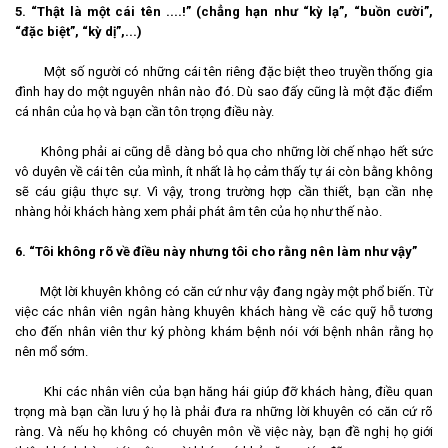
5. “Thật là một cái tên ....!” (chẳng hạn như “kỳ lạ”, “buồn cười”,
“đặc biệt”, “kỳ dị”,...)
Một số người có những cái tên riêng đặc biệt theo truyền thống gia
đình hay do một nguyên nhân nào đó. Dù sao đấy cũng là một đặc điểm
cá nhân của họ và bạn cần tôn trọng điều này.
Không phải ai cũng dễ dàng bỏ qua cho những lời chế nhạo hết sức
vô duyên về cái tên của mình, ít nhất là họ cảm thấy tự ái còn bằng không
sẽ cáu giậu thực sự. Vì vậy, trong trường hợp cần thiết, bạn cần nhẹ
nhàng hỏi khách hàng xem phải phát âm tên của họ như thế nào.
6. “Tôi không rõ về điều này nhưng tôi cho rằng nên làm như vậy”
Một lời khuyên không có căn cứ như vậy đang ngày một phổ biến. Từ
việc các nhân viên ngân hàng khuyên khách hàng về các quỹ hỗ tương
cho đến nhân viên thư ký phòng khám bệnh nói với bệnh nhân rằng họ
nên mổ sớm.
Khi các nhân viên của bạn hăng hái giúp đỡ khách hàng, điều quan
trọng mà bạn cần lưu ý họ là phải đưa ra những lời khuyên có căn cứ rõ
ràng. Và nếu họ không có chuyên môn về việc này, bạn đề nghị họ giới