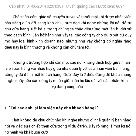
Cập nhật: 01-06-2014 02:01:38 |
Tư vấn quảng cáo
| Lượt xem: 8694
LIÊN
HỆ
Chắc hẳn cảm giác sẽ chuyển từ vui vẻ thoải mái khi được nhân viên
sẵn sàng giúp đỡ sang khó chịu, bực dọc khi nghe những lời nói đó từ
chủ cửa hàng. Bất kể ai trong chúng ta chắc đều từng một lần bị đối xử
theo cách bình luận hớ hênh như vậy tại các công ty cho dù ở bất cứ quy
mô hay loại hình kinh doanh nào, nhưng như vậy không có nghĩa rằng
điều này là bình thường và không cần chú tâm tới.
Không ít trường hợp chỉ cần một câu nói không thích hợp giữa nhân
viên bán hàng với nhau hay giữa nhà quản lý với các nhân viên bán hàng,
công ty đã đánh mất khách hàng. Dưới đây là 7 điều đừng để khách hàng
nghe thấy nếu các công ty muốn giữ chân họ lâu dài với sản phẩm/dịch
vụ đang cung cấp:
1. “Tại sao anh lại làm việc này cho khách hàng?”
Thật không dễ chịu chút nào khi nghe những gì nhà quản lý bán hàng
nói về việc sửa chiếc then cửa trong ví dụ ở trên. Đây rõ ràng là một lời nói
hớ hênh và khá buồn cười.