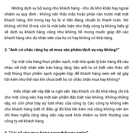
Những dịch vụ bổ sung cho khách hàng - cho dù khó khăn hay ngoài
nhiệm vụ quy định - không nên thắc mắc hoặc phàn nàn trước mặt một
khách hàng, khi trong tay họ là ví tiền đang chuẩn bị thanh toán. Nó
không chỉ thô lỗ mà còn là một biểu hiện cho thấy công ty không hiểu gì
về dịch vụ khách hàng cũng như không hề mong muốn giúp đỡ các
khách hàng cho dù nhân viên của họ có hay không có khả năng.
2. “Anh có chắc rằng họ sẽ mua sản phẩm/dịch vụ này không?”
Tại một cửa hàng thực phẩm sạch, một nhà quản lý bán hàng đã càu
nhàu với một nhân viên bán hàng rằng: liệu anh ta có biết việc tháo dỡ
một thùng thực phẩm sạch nguyên hộp để khách hàng xem xét sẽ gây
tốn kém như thế nào khi chưa biết họ có chắc chắn mua hay không?
Kiểu nhận xét này đặt ra nghi vấn: liệu khách có đủ khả năng chi trả
cho một công việc hay một sản phẩm đặc biệt nào không. Không những
vậy, nó còn phơi bày sự lười nhác của công ty. Các công ty không nên
cho khách hàng biết rõ điều gì đó khá tốn kém mà cũng không nên ám
chỉ theo nghĩa rộng rằng việc này vượt khỏi nhiệm vụ bình thường của
công ty với khách hàng.
3. “Cái gã vừa mua hàng xong thật ngu ngốc!”