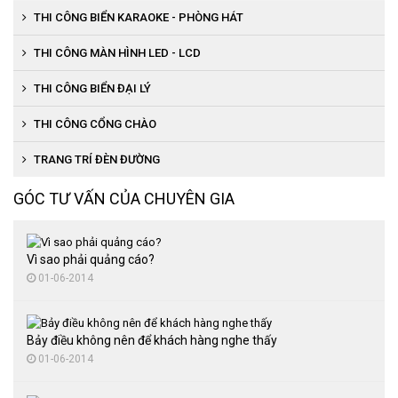
THI CÔNG BIỂN KARAOKE - PHÒNG HÁT
THI CÔNG MÀN HÌNH LED - LCD
THI CÔNG BIỂN ĐẠI LÝ
Thi công biển bạt đại lý
THI CÔNG CỔNG CHÀO
Thi công biển chữ nổi đại lý
TRANG TRÍ ĐÈN ĐƯỜNG
GÓC TƯ VẤN CỦA CHUYÊN GIA
Vì sao phải quảng cáo?
01-06-2014
Bảy điều không nên để khách hàng nghe thấy
01-06-2014