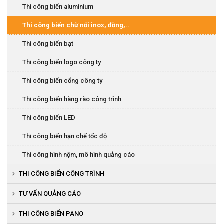
Thi công biển phòng, chức danh
Thi công biển aluminium
Thi công biển báo
Thi công biển chữ nổi inox, đồng,..
Thi công biển LED
Thi công biển bạt
Thi công biển logo công ty
Thi công biển cổng công ty
Thi công biển hàng rào công trình
Thi công biển LED
Thi công biển hạn chế tốc độ
Thi công hình nộm, mô hình quảng cáo
THI CÔNG BIỂN CÔNG TRÌNH
Thi công biển tường quây công trình
TƯ VẤN QUẢNG CÁO
THI CÔNG BIỂN PANO