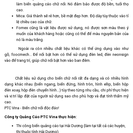
làm biển quảng cáo chữ nổi. Nó đảm bảo được độ bền, tuổi thọ
cao.
Mica: Giá thành sẽ rẻ hơn, bề mặt đẹp hơn. Độ dày tùy thuộc vào tỉ
lệ chiều cao của chữ.
Fomex cũng là vật liệu được sử dụng, nó được sơn màu theo ý
muốn của khách hàng hoặc cũng có thể để màu nguyên bản của
nó là màu trắng.
Ngoài ra còn nhiều chất liệu khác có thể ứng dụng vào như
gỗ, foocmech... Để nổi bật hơn có thể sử dụng đèn led, đèn neonsign
vào để trang trí, giúp chữ nổi bật hơn vào ban đêm.
Chất liệu sử dụng cho biển chữ nổi rất đa dạng và có nhiều hình
dạng khác nhau (biển ngang, biển đứng, hình tròn, hình ellip, biển hộp
đèn xoay, hộp đèn chuyển hình…) tùy theo từng nhu cầu, chi phí thực hiện
và vị trí lắp đặt của người sử dụng sao cho phù hợp và đạt tính thẩm mỹ
cao.
PTC Vina - Biển chữ nổi độc đáo!
Công ty Quảng Cáo PTC Vina thực hiện:
Thi công biển quảng cáo tại Hải Dương (làm tại tất cả các huyện,
thị thuộc tỉnh Hải Dương),