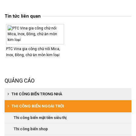
Tin tức liên quan
PTC Vina gia công chữ nổi Mica,
Inox, Đồng, chữ ăn mòn kim loại
QUẢNG CÁO
THI CÔNG BIỂN TRONG NHÀ
Thi công biển siêu thị
THI CÔNG BIỂN NGOÀI TRỜI
Thi công kệ trưng bày
Thi công biển mặt tiền siêu thị
Thi công biển nội quy, chỉ dẫn
Thi công biển shop