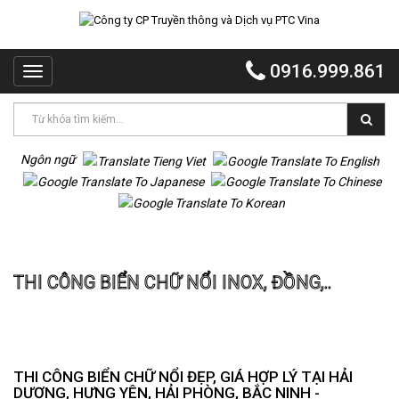
TRANG
CHỦ
0916.999.861
Toggle
PTC
navigation
VINA
PTC
EVENT
Ngôn ngữ
PTC
QUẢNG
CÁO
Trang chủ
Thi công biển chữ nổi inox, đồng,..
MR
THI CÔNG BIỂN CHỮ NỔI INOX, ĐỒNG,..
VOI
TỔ
CHỨC
TIỆC
DỰ
THI CÔNG BIỂN CHỮ NỔI ĐẸP, GIÁ HỢP LÝ TẠI HẢI
ÁN
DƯƠNG, HƯNG YÊN, HẢI PHÒNG, BẮC NINH -