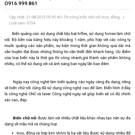
O916.999.861
LIÊN
HỆ
Cập nhật: 21-08-2013 05:45:40 |
Thi công biển chữ nổi inox, đồng,..
|
Lượt xem: 6734
Biển quảng cáo sử dụng chất liệu bạt hiflex, sử dụng fomex làm chữ
nổi. Độ bền của bảng hiệu này khoảng 1 năm, phù hợp với các công ty
muốn quảng cáo sản phẩm, sự kiện trong thời gian không quá dài mà
vẫn truyền đạt được những thông tin cần thiết đến khách hàng. Ưu điểm
của loại biển này là thời gia thi công nhanh,giá thành sản phẩm không
nhiều, có thể sử dụng với cả ánh sáng ban ngày lẫn ban đêm.
Ngày nay công nghệ làm biển quảng cáo ngày càng đa dạng, riêng
về biển chữ nổi cũng đã sử dụng công nghệ cao để làm. Điển hình ở đây
là công nghệ CNC và laser. Công nghệ ngày sẽ giúp biển sẽ có độ chính
xác cao, đẹp.
Biển chữ nổi
được làm với nhiều chất liệu khác nhau tạo nên sự đa
dạng về mẫu mã và chủng loại.
Inox, đồng và hợp kim nhôm là ba vật liệu được sử dụng nhiều để