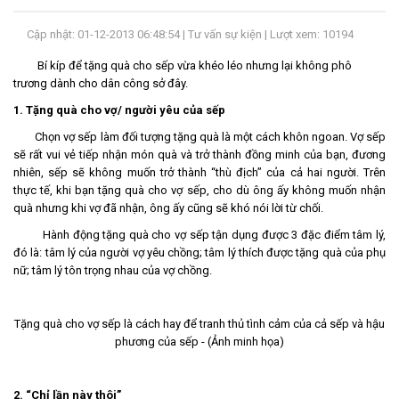
LIÊN
Cập nhật: 01-12-2013 06:48:54 |
Tư vấn sự kiện
| Lượt xem: 10194
HỆ
Bí kíp để tặng quà cho sếp vừa khéo léo nhưng lại không phô
trương dành cho dân công sở đây.
1. Tặng quà cho vợ/ người yêu của sếp
Chọn vợ sếp làm đối tượng tặng quà là một cách khôn ngoan. Vợ sếp
sẽ rất vui vẻ tiếp nhận món quà và trở thành đồng minh của bạn, đương
nhiên, sếp sẽ không muốn trở thành “thù địch” của cả hai người. Trên
thực tế, khi bạn tặng quà cho vợ sếp, cho dù ông ấy không muốn nhận
quà nhưng khi vợ đã nhận, ông ấy cũng sẽ khó nói lời từ chối.
Hành động tặng quà cho vợ sếp tận dụng được 3 đặc điểm tâm lý,
đó là: tâm lý của người vợ yêu chồng; tâm lý thích được tặng quà của phụ
nữ; tâm lý tôn trọng nhau của vợ chồng.
Tặng quà cho vợ sếp là cách hay để tranh thủ tình cảm của cả sếp và hậu
phương của sếp - (Ảnh minh họa)
2. “Chỉ lần này thôi”