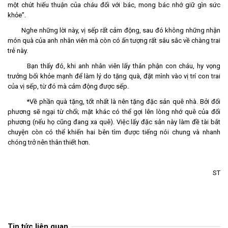
một chút hiếu thuận của cháu đối với bác, mong bác nhớ giữ gìn sức
khỏe”.
Nghe những lời này, vị sếp rất cảm động, sau đó không những nhận
món quà của anh nhân viên mà còn có ấn tượng rất sâu sắc về chàng trai
trẻ này.
Bạn thấy đó, khi anh nhân viên lấy thân phận con cháu, hy vọng
trưởng bối khỏe mạnh để làm lý do tặng quà, đặt mình vào vị trí con trai
của vị sếp, từ đó mà cảm động được sếp.
*Về phần quà tặng, tốt nhất là nên tặng đặc sản quê nhà. Bởi đối
phương sẽ ngại từ chối; mặt khác có thể gợi lên lòng nhớ quê của đối
phương (nếu họ cũng đang xa quê). Việc lấy đặc sản này làm đề tài bắt
chuyện còn có thể khiến hai bên tìm được tiếng nói chung và nhanh
chóng trở nên thân thiết hơn.
ST
Tin tức liên quan