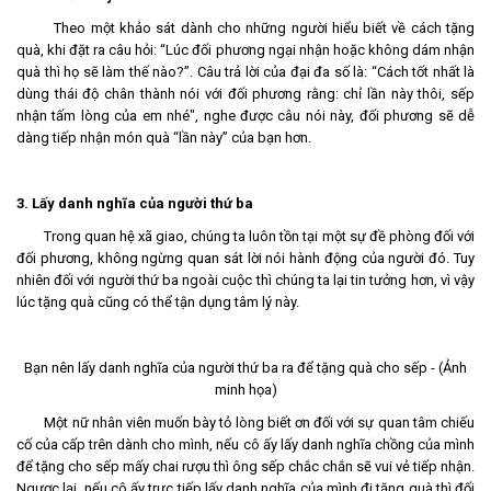
Theo một khảo sát dành cho những người hiểu biết về cách tặng
quà, khi đặt ra câu hỏi: “Lúc đối phương ngại nhận hoặc không dám nhận
quà thì họ sẽ làm thế nào?”. Câu trả lời của đại đa số là: “Cách tốt nhất là
dùng thái độ chân thành nói với đối phương rằng: chỉ lần này thôi, sếp
nhận tấm lòng của em nhé", nghe được câu nói này, đối phương sẽ dễ
dàng tiếp nhận món quà “lần này” của bạn hơn.
3. Lấy danh nghĩa của người thứ ba
Trong quan hệ xã giao, chúng ta luôn tồn tại một sự đề phòng đối với
đối phương, không ngừng quan sát lời nói hành động của người đó. Tuy
nhiên đối với người thứ ba ngoài cuộc thì chúng ta lại tin tưởng hơn, vì vậy
lúc tặng quà cũng có thể tận dụng tâm lý này.
Bạn nên lấy danh nghĩa của người thứ ba ra để tặng quà cho sếp - (Ảnh
minh họa)
Một nữ nhân viên muốn bày tỏ lòng biết ơn đối với sự quan tâm chiếu
cố của cấp trên dành cho mình, nếu cô ấy lấy danh nghĩa chồng của mình
để tặng cho sếp mấy chai rượu thì ông sếp chắc chắn sẽ vui vẻ tiếp nhận.
Ngược lại, nếu cô ấy trực tiếp lấy danh nghĩa của mình đi tặng quà thì đối