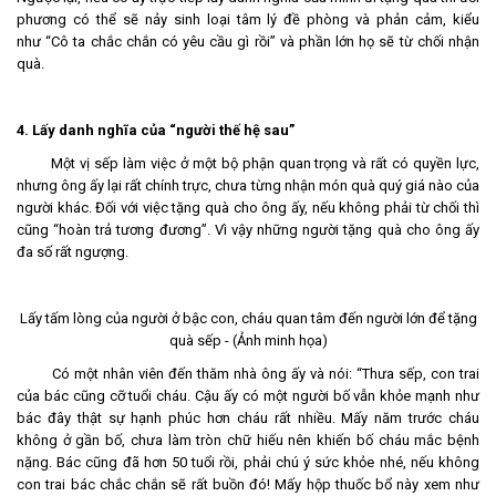
phương có thể sẽ nảy sinh loại tâm lý đề phòng và phản cảm, kiểu
như “Cô ta chắc chắn có yêu cầu gì rồi” và phần lớn họ sẽ từ chối nhận
quà.
4. Lấy danh nghĩa của “người thế hệ sau”
Một vị sếp làm việc ở một bộ phận quan trọng và rất có quyền lực,
nhưng ông ấy lại rất chính trực, chưa từng nhận món quà quý giá nào của
người khác. Đối với việc tặng quà cho ông ấy, nếu không phải từ chối thì
cũng “hoàn trả tương đương”. Vì vậy những người tặng quà cho ông ấy
đa số rất ngượng.
Lấy tấm lòng của người ở bậc con, cháu quan tâm đến người lớn để tặng
quà sếp - (Ảnh minh họa)
Có một nhân viên đến thăm nhà ông ấy và nói: “Thưa sếp, con trai
của bác cũng cỡ tuổi cháu. Cậu ấy có một người bố vẫn khỏe mạnh như
bác đây thật sự hạnh phúc hơn cháu rất nhiều. Mấy năm trước cháu
không ở gần bố, chưa làm tròn chữ hiếu nên khiến bố cháu mắc bệnh
nặng. Bác cũng đã hơn 50 tuổi rồi, phải chú ý sức khỏe nhé, nếu không
con trai bác chắc chắn sẽ rất buồn đó! Mấy hộp thuốc bổ này xem như