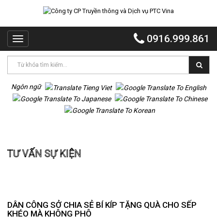
TRANG
CHỦ
0916.999.861
Toggle
PTC
navigation
VINA
PTC
EVENT
Ngôn ngữ
PTC
QUẢNG
CÁO
Trang chủ
Tư vấn sự kiện
MR
TƯ VẤN SỰ KIỆN
VOI
TỔ
CHỨC
TIỆC
DỰ
DÂN CÔNG SỞ CHIA SẺ BÍ KÍP TẶNG QUÀ CHO SẾP
ÁN
KHÉO MÀ KHÔNG PHÔ