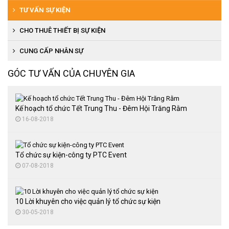
Tổ chức họp báo, ra mắt sản phẩm
Tổ chức lễ động thổ
Tổ chức khai trương, khánh thành
TƯ VẤN SỰ KIỆN
Tổ chức tiệc cuối năm
Tổ chức lễ đón bằng văn hóa
Tổ chức lễ ra mắt sản phẩm
CHO THUÊ THIẾT BỊ SỰ KIỆN
Tổ chức hội thi văn nghệ
Tổ chức lễ đón bằng di tích
Tổ chức cuộc thi người đẹp, văn nghệ
Cho thuê thiết bị âm thanh, ánh sáng
CUNG CẤP NHÂN SỰ
Tổ chức lễ đón bằng trường chuẩn
Tổ chức đại hội thể thao
Cho thuê nhà bạt
GÓC TƯ VẤN CỦA CHUYÊN GIA
Tổ chức lễ hội văn hóa
Cung cấp quà tặng
Cho thuê bàn ghế sự kiện
Tổ chức trung thu
Thuê màn hình LED
Kế hoạch tổ chức Tết Trung Thu - Đêm Hội Trăng Rằm
16-08-2018
Tổ chức đại hội thể thao
Tổ chức tiệc cuối năm
Tổ chức sự kiện-công ty PTC Event
Tổ chức sự kiện lễ kỷ niệm
07-08-2018
10 Lời khuyên cho việc quản lý tổ chức sự kiện
30-05-2018