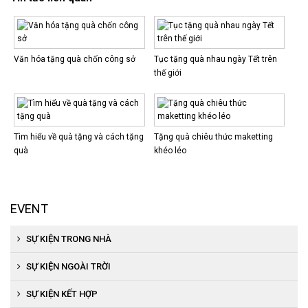
Văn hóa tặng quà chốn công sở
Tục tặng quà nhau ngày Tết trên
thế giới
Tìm hiểu về quà tặng và cách tặng
Tặng quà chiêu thức maketting
quà
khéo léo
EVENT
SỰ KIỆN TRONG NHÀ
Tổ chức khai trương, khánh thành
SỰ KIỆN NGOÀI TRỜI
Tổ chức hội nghị khách hàng
Tổ chức khánh thành, khai trương
SỰ KIỆN KẾT HỢP