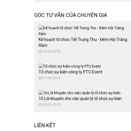
Tổ chức đại hội thể thao
Cho thuê nhà bạt
GÓC TƯ VẤN CỦA CHUYÊN GIA
Cung cấp quà tặng
Cho thuê bàn ghế sự kiện
Thuê màn hình LED
Kế hoạch tổ chức Tết Trung Thu - Đêm Hội Trăng
Rằm
16-08-2018
Tổ chức sự kiện-công ty PTC Event
07-08-2018
10 Lời khuyên cho việc quản lý tổ chức sự kiện
30-05-2018
LIÊN KẾT