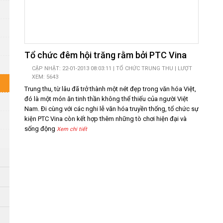
Tổ chức đêm hội trăng rằm bởi PTC Vina
CẬP NHẬT: 22-01-2013 08:03:11 |
TỔ CHỨC TRUNG THU
| LƯỢT
XEM: 5643
Trung thu, từ lâu đã trở thành một nét đẹp trong văn hóa Việt,
đó là một món ăn tinh thần không thể thiếu của người Việt
Nam. Đi cùng với các nghi lễ văn hóa truyền thống, tổ chức sự
kiện PTC Vina còn kết hợp thêm những tò chơi hiện đại và
sống động
Xem chi tiết