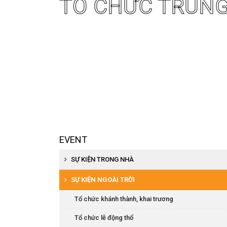
TỔ CHỨC TRUNG
EVENT
SỰ KIỆN TRONG NHÀ
Tổ chức khai trương, khánh thành
SỰ KIỆN NGOÀI TRỜI
Tổ chức hội nghị khách hàng
Tổ chức khánh thành, khai trương
Tổ chức họp báo, ra mắt sản phẩm
Tổ chức lễ động thổ