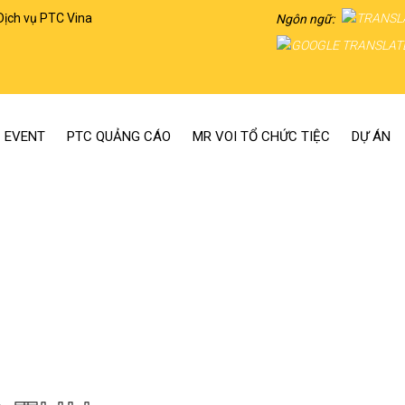
Dịch vụ PTC Vina
Ngôn ngữ:
 EVENT
PTC QUẢNG CÁO
MR VOI TỔ CHỨC TIỆC
DỰ ÁN