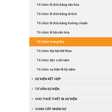
Tổ chức tiệc cuối năm
Tổ chức lễ đón bằng văn hóa
Tổ chức hội thi văn nghệ
Tổ chức lễ đón bằng di tích
Tổ chức lễ đón bằng trường chuẩn
Tổ chức lễ hội văn hóa
Tổ chức trung thu
Tổ chức đại hội thể thao
Tổ chức tiệc cuối năm
Tổ chức sự kiện lễ kỷ niệm
SỰ KIỆN KẾT HỢP
Tổ chức khai trương, khánh thành
TƯ VẤN SỰ KIỆN
Tổ chức lễ ra mắt sản phẩm
CHO THUÊ THIẾT BỊ SỰ KIỆN
Tổ chức cuộc thi người đẹp, văn nghệ
Cho thuê thiết bị âm thanh, ánh sáng
CUNG CẤP NHÂN SỰ