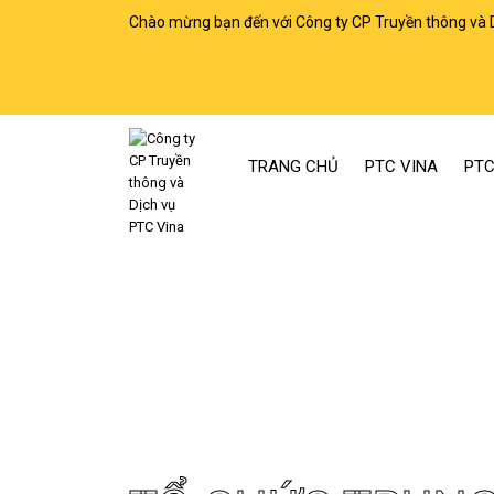
Chào mừng bạn đến với Công ty CP Truyền thông và 
TRANG CHỦ
PTC VINA
PTC
Trang chủ
Tổ chức trung thu