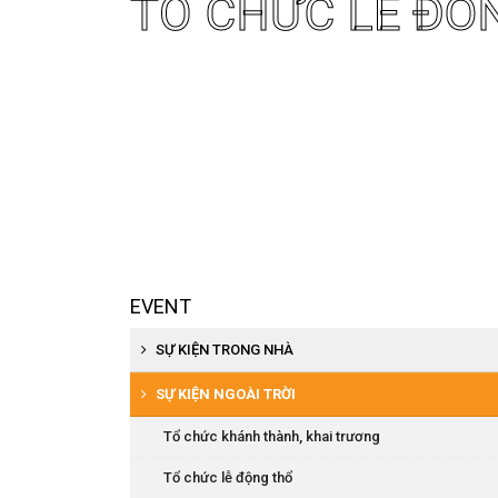
TỔ CHỨC LỄ ĐÓ
EVENT
SỰ KIỆN TRONG NHÀ
Tổ chức khai trương, khánh thành
SỰ KIỆN NGOÀI TRỜI
Tổ chức hội nghị khách hàng
Tổ chức khánh thành, khai trương
Tổ chức họp báo, ra mắt sản phẩm
Tổ chức lễ động thổ