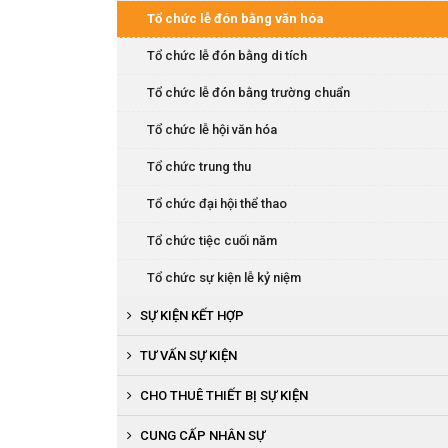
Tổ chức tiệc cuối năm
Tổ chức lễ đón bằng văn hóa
Tổ chức hội thi văn nghệ
Tổ chức lễ đón bằng di tích
Tổ chức lễ đón bằng trường chuẩn
Tổ chức lễ hội văn hóa
Tổ chức trung thu
Tổ chức đại hội thể thao
Tổ chức tiệc cuối năm
Tổ chức sự kiện lễ kỷ niệm
SỰ KIỆN KẾT HỢP
Tổ chức khai trương, khánh thành
TƯ VẤN SỰ KIỆN
Tổ chức lễ ra mắt sản phẩm
CHO THUÊ THIẾT BỊ SỰ KIỆN
Tổ chức cuộc thi người đẹp, văn nghệ
Cho thuê thiết bị âm thanh, ánh sáng
CUNG CẤP NHÂN SỰ