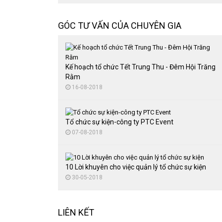
Tổ chức đại hội thể thao
Cho thuê nhà bạt
GÓC TƯ VẤN CỦA CHUYÊN GIA
Cung cấp quà tặng
Cho thuê bàn ghế sự kiện
Thuê màn hình LED
Kế hoạch tổ chức Tết Trung Thu - Đêm Hội Trăng
Rằm
16-08-2018
Tổ chức sự kiện-công ty PTC Event
07-08-2018
10 Lời khuyên cho việc quản lý tổ chức sự kiện
30-05-2018
LIÊN KẾT