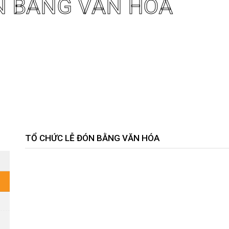
N BẰNG VĂN HÓA
TỔ CHỨC LỄ ĐÓN BẰNG VĂN HÓA