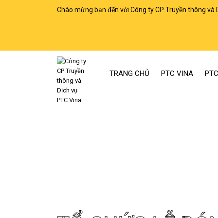
Chào mừng bạn đến với Công ty CP Truyền thông và 
TRANG CHỦ
PTC VINA
PTC
Trang chủ
Tổ chức lễ đón bằng văn hóa