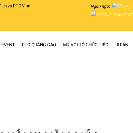
Dịch vụ PTC Vina
Ngôn ngữ:
 EVENT
PTC QUẢNG CÁO
MR VOI TỔ CHỨC TIỆC
DỰ ÁN