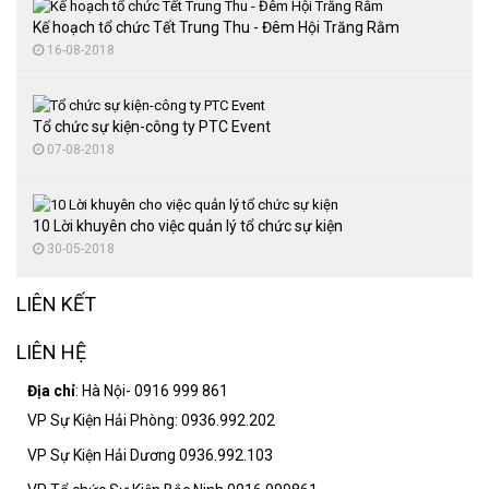
Tổ chức trung thu
Thuê màn hình LED
Kế hoạch tổ chức Tết Trung Thu - Đêm Hội Trăng Rằm
16-08-2018
Tổ chức đại hội thể thao
Tổ chức tiệc cuối năm
Tổ chức sự kiện-công ty PTC Event
Tổ chức sự kiện lễ kỷ niệm
07-08-2018
10 Lời khuyên cho việc quản lý tổ chức sự kiện
30-05-2018
LIÊN KẾT
LIÊN HỆ
Địa chỉ
: Hà Nội- 0916 999 861
VP Sự Kiện Hải Phòng: 0936.992.202
VP Sự Kiện Hải Dương 0936.992.103