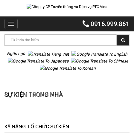
TRANG
CHỦ
0916.999.861
Toggle
PTC
navigation
VINA
PTC
EVENT
Ngôn ngữ
PTC
QUẢNG
CÁO
Trang chủ
Sự kiện Trong nhà
MR
SỰ KIỆN TRONG NHÀ
VOI
TỔ
CHỨC
TIỆC
DỰ
KỸ NĂNG TỔ CHỨC SỰ KIỆN
ÁN