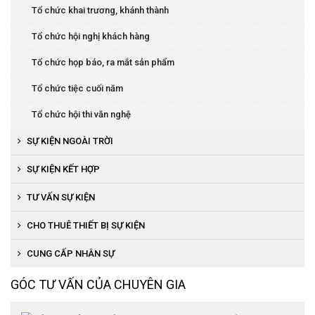
Tổ chức khai trương, khánh thành
Tổ chức hội nghị khách hàng
Tổ chức họp báo, ra mắt sản phẩm
Tổ chức tiệc cuối năm
Tổ chức hội thi văn nghệ
SỰ KIỆN NGOÀI TRỜI
Tổ chức khánh thành, khai trương
SỰ KIỆN KẾT HỢP
Tổ chức lễ động thổ
Tổ chức khai trương, khánh thành
TƯ VẤN SỰ KIỆN
Tổ chức lễ đón bằng văn hóa
Tổ chức lễ ra mắt sản phẩm
CHO THUÊ THIẾT BỊ SỰ KIỆN
Tổ chức lễ đón bằng di tích
Tổ chức cuộc thi người đẹp, văn nghệ
Cho thuê thiết bị âm thanh, ánh sáng
CUNG CẤP NHÂN SỰ
Tổ chức lễ đón bằng trường chuẩn
Tổ chức đại hội thể thao
Cho thuê nhà bạt
GÓC TƯ VẤN CỦA CHUYÊN GIA
Tổ chức lễ hội văn hóa
Cung cấp quà tặng
Cho thuê bàn ghế sự kiện