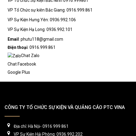
VP Tổ chức Sự Kiện Bắc Ninh 0916.999861
VP Tổ Chức sự kiên Bắc Giang: 0916.999.861
VP Sự Kiện Hưng Yên: 0936.992.106
VP Sự Kiện Hạ Long: 0936.992.101
Email
: phutu118@gmail.com
Điện thoại
: 0916.999.861
Chat Zalo
Chat Facebook
Google Plus
CÔNG TY TỔ CHỨC SỰ KIỆN VÀ QUẢNG CÁO PTC VINA
Địa chỉ: Hà Nội- 0916 999 861
VP Sự Kiện Hải Phòng: 0936.992.202