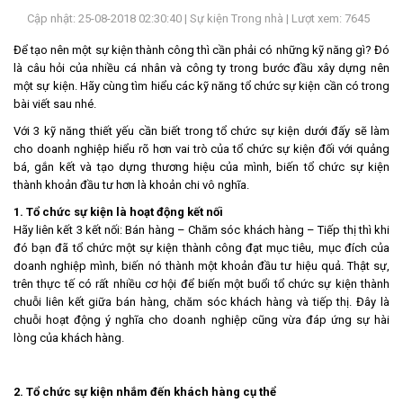
Cập nhật: 25-08-2018 02:30:40 |
Sự kiện Trong nhà
| Lượt xem: 7645
LIÊN
HỆ
Để tạo nên một sự kiện thành công thì cần phải có những kỹ năng gì? Đó
là câu hỏi của nhiều cá nhân và công ty trong bước đầu xây dựng nên
một sự kiện. Hãy cùng tìm hiểu các kỹ năng tổ chức sự kiện cần có trong
bài viết sau nhé.
Với 3 kỹ năng thiết yếu cần biết trong tổ chức sự kiện dưới đấy sẽ làm
cho doanh nghiệp hiểu rõ hơn vai trò của tổ chức sự kiện đối với quảng
bá, gắn kết và tạo dựng thương hiệu của mình, biến tổ chức sự kiện
thành khoản đầu tư hơn là khoản chi vô nghĩa.
1. Tổ chức sự kiện là hoạt động kết nối
Hãy liên kết 3 kết nối: Bán hàng – Chăm sóc khách hàng – Tiếp thị thì khi
đó bạn đã tổ chức một sự kiện thành công đạt mục tiêu, mục đích của
doanh nghiệp mình, biến nó thành một khoản đầu tư hiệu quả. Thật sự,
trên thực tế có rất nhiều cơ hội để biến một buổi tổ chức sự kiện thành
chuỗi liên kết giữa bán hàng, chăm sóc khách hàng và tiếp thị. Đây là
chuỗi hoạt động ý nghĩa cho doanh nghiệp cũng vừa đáp ứng sự hài
lòng của khách hàng.
2. Tổ chức sự kiện nhắm đến khách hàng cụ thể