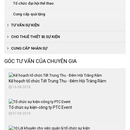
Tổ chức lễ đón bằng trường chuẩn
Tổ chức đại hội thể thao
Tổ chức lễ hội văn hóa
Cung cấp quà tặng
Tổ chức trung thu
TƯ VẤN SỰ KIỆN
Tổ chức đại hội thể thao
CHO THUÊ THIẾT BỊ SỰ KIỆN
Tổ chức tiệc cuối năm
Cho thuê thiết bị âm thanh, ánh sáng
CUNG CẤP NHÂN SỰ
Tổ chức sự kiện lễ kỷ niệm
Cho thuê nhà bạt
GÓC TƯ VẤN CỦA CHUYÊN GIA
Cho thuê bàn ghế sự kiện
Thuê màn hình LED
Kế hoạch tổ chức Tết Trung Thu - Đêm Hội Trăng Rằm
16-08-2018
Tổ chức sự kiện-công ty PTC Event
07-08-2018