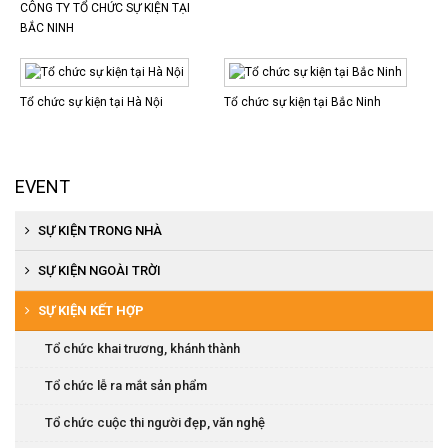
CÔNG TY TỔ CHỨC SỰ KIỆN TẠI
BẮC NINH
Tổ chức sự kiện tại Hà Nội
Tổ chức sự kiện tại Bắc Ninh
EVENT
SỰ KIỆN TRONG NHÀ
Tổ chức khai trương, khánh thành
SỰ KIỆN NGOÀI TRỜI
Tổ chức hội nghị khách hàng
Tổ chức khánh thành, khai trương
SỰ KIỆN KẾT HỢP
Tổ chức họp báo, ra mắt sản phẩm
Tổ chức lễ động thổ
Tổ chức khai trương, khánh thành
Tổ chức tiệc cuối năm
Tổ chức lễ đón bằng văn hóa
Tổ chức lễ ra mắt sản phẩm
Tổ chức hội thi văn nghệ
Tổ chức lễ đón bằng di tích
Tổ chức cuộc thi người đẹp, văn nghệ