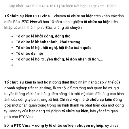
Cập nhật: 14-06-2014 04:16:01 |
Sự kiện Kết hợp
| Lượt xem: 19382
LIÊN
HỆ
Tổ chức sự kiện
PTC Vina
– chuyên
tổ chức sự kiện
trên khắp các tỉnh
miền Bắc.
PTC Vina
với hơn 10 năm kinh nghiệm
tổ chức sự kiện
trên
khắp các tỉnh thành phía Bắc, chúng tôi chuyên:
Tổ chức lễ khởi công, động thổ
Tổ chức lễ khánh thành, khai trương
Tổ chức lễ hội, hội nghị, hội thảo toàn quốc
Tổ chức đại hội
Tổ chức lễ hội truyền thống, lễ đón nhận di tích,…
…
Tổ chức sự kiện
là một hoạt động thiết thực nhằm nâng cao vị thế của
doanh nghiệp trên thị trường, là cơ hội để mở rộng mối quan hệ với giới
truyền thông và khách hàng tiềm năng. Là một việc làm để nâng cao hình
ảnh của công ty bạn trong xã hội. Chính vì vậy mà
tổ chức sự kiện
đóng
góp một phần quan trọng trong sự hình thành và phát triền của một công
ty. Công ty của bạn đang có ý định
tổ chức sự kiện
, hãy yên tâm giao
phó cho PTC Vina.
Bởi vì
PTC Vina – công ty
tổ chức sự kiện
chuyên nghiệp
, uy tín và