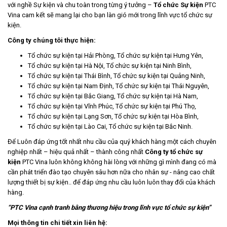
với nghề Sự kiện và chu toàn trong từng ý tưởng –
Tổ chức Sự kiện
PTC
Vina cam kết sẽ mang lại cho bạn làn gió mới trong lĩnh vực tổ chức sự
kiện.
Công ty chúng tôi thực hiện:
Tổ chức sự kiện tại Hải Phòng, Tổ chức sự kiện tại Hưng Yên,
Tổ chức sự kiện tại Hà Nội, Tổ chức sự kiện tại Ninh Bình,
Tổ chức sự kiện tại Thái Bình, Tổ chức sự kiện tại Quảng Ninh,
Tổ chức sự kiện tại Nam Định, Tổ chức sự kiện tại Thái Nguyên,
Tổ chức sự kiện tại Bắc Giang, Tổ chức sự kiện tại Hà Nam,
Tổ chức sự kiện tại Vĩnh Phúc, Tổ chức sự kiện tại Phú Thọ,
Tổ chức sự kiện tại Lạng Sơn, Tổ chức sự kiện tại Hòa Bình,
Tổ chức sự kiện tại Lào Cai, Tổ chức sự kiện tại Bắc Ninh.
Để Luôn đáp ứng tốt nhất nhu cầu của quý khách hàng một cách chuyên
nghiệp nhất – hiệu quả nhất – thành công nhất
Công ty tổ chức sự
kiện
PTC Vina luôn không không hài lòng với những gì mình đang có mà
cần phát triển đào tạo chuyên sâu hơn nữa cho nhân sự - nâng cao chất
lượng thiết bị sự kiện.. để đáp ứng nhu cầu luôn luôn thay đổi của khách
hàng.
“PTC Vina cạnh tranh bằng thương hiệu trong lĩnh vực
tổ chức sự kiện
”
Mọi thông tin chi tiết xin liên hệ: