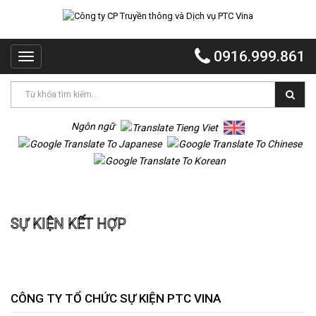
TRANG
CHỦ
0916.999.861
Toggle
PTC
navigation
VINA
PTC
EVENT
Ngôn ngữ
PTC
QUẢNG
CÁO
Trang chủ
Sự kiện Kết hợp
MR
SỰ KIỆN KẾT HỢP
VOI
TỔ
CHỨC
TIỆC
DỰ
CÔNG TY TỔ CHỨC SỰ KIỆN PTC VINA
ÁN