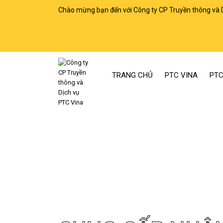
Chào mừng bạn đến với Công ty CP Truyền thông và 
TRANG CHỦ
PTC VINA
PTC
Trang chủ
Cung cấp nhân sự