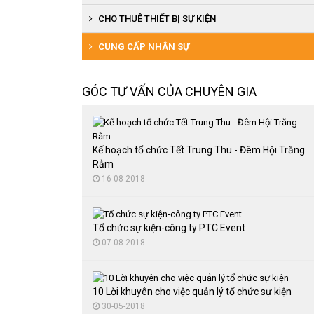
Tổ chức tiệc cuối năm
Tổ chức lễ đón bằng văn hóa
Tổ chức lễ ra mắt sản phẩm
CHO THUÊ THIẾT BỊ SỰ KIỆN
Tổ chức hội thi văn nghệ
Tổ chức lễ đón bằng di tích
Tổ chức cuộc thi người đẹp, văn nghệ
Cho thuê thiết bị âm thanh, ánh sáng
CUNG CẤP NHÂN SỰ
Tổ chức lễ đón bằng trường chuẩn
Tổ chức đại hội thể thao
Cho thuê nhà bạt
GÓC TƯ VẤN CỦA CHUYÊN GIA
Tổ chức lễ hội văn hóa
Cung cấp quà tặng
Cho thuê bàn ghế sự kiện
Tổ chức trung thu
Thuê màn hình LED
Tổ chức đại hội thể thao
Kế hoạch tổ chức Tết Trung Thu - Đêm Hội Trăng
Rằm
Tổ chức tiệc cuối năm
16-08-2018
Tổ chức sự kiện lễ kỷ niệm
Tổ chức sự kiện-công ty PTC Event
07-08-2018
10 Lời khuyên cho việc quản lý tổ chức sự kiện
30-05-2018