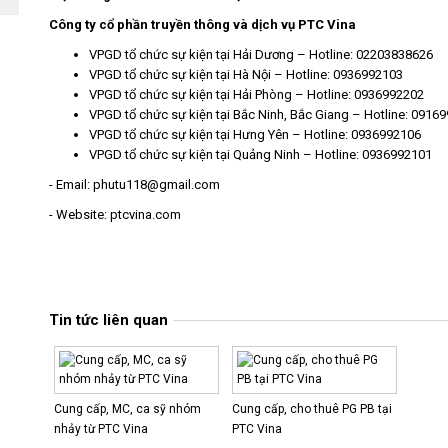
Công ty cổ phần truyền thông và dịch vụ PTC Vina
VPGD
tổ chức sự kiện tại Hải Dương
– Hotline: 02203838626
VPGD
tổ chức sự kiện tại Hà Nội
– Hotline: 0936992103
VPGD
tổ chức sự kiện tại Hải Phòng
– Hotline: 0936992202
VPGD
tổ chức sự kiện tại Bắc Ninh
,
Bắc Giang
– Hotline: 0916
VPGD
tổ chức sự kiện tại Hưng Yên
– Hotline: 0936992106
VPGD
tổ chức sự kiện tại Quảng Ninh
– Hotline: 0936992101
- Email: phutu118@gmail.com
- Website: ptcvina.com
Tin tức liên quan
Cung cấp, MC, ca sỹ nhóm
Cung cấp, cho thuê PG PB tại
nhảy từ PTC Vina
PTC Vina