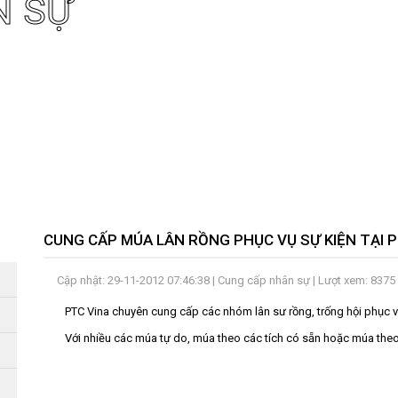
N SỰ
CUNG CẤP MÚA LÂN RỒNG PHỤC VỤ SỰ KIỆN TẠI P
Cập nhật: 29-11-2012 07:46:38 |
Cung cấp nhân sự
| Lượt xem: 8375
PTC Vina chuyên cung cấp các nhóm lân sư rồng, trống hội phục vụ k
Với nhiều các múa tự do, múa theo các tích có sẵn hoặc múa theo