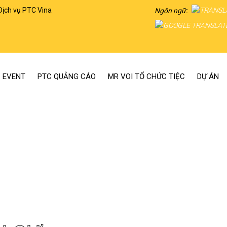
Dịch vụ PTC Vina
Ngôn ngữ:
 EVENT
PTC QUẢNG CÁO
MR VOI TỔ CHỨC TIỆC
DỰ ÁN