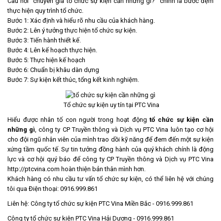
Câu hỏi “chuyên gia tổ chức sự kiện cần những gì?” chính là bước đệm
thực hiện quy trình tổ chức.
Bước 1: Xác định và hiểu rõ nhu cầu của khách hàng.
Bước 2: Lên ý tưởng thực hiện tổ chức sự kiện.
Bước 3: Tiến hành thiết kế.
Bước 4: Lên kế hoạch thực hiện.
Bước 5: Thực hiện kế hoạch
Bước 6: Chuẩn bị khâu dàn dựng
Bước 7: Sự kiện kết thúc, tổng kết kinh nghiệm.
Tổ chức sự kiện uy tín tại PTC Vina
Hiểu được nhân tố con người trong hoạt động
tổ chức sự kiện cần
những gì
, công ty CP Truyền thông và Dịch vụ PTC Vina luôn tạo cơ hội
cho đội ngũ nhân viên của mình trao dồi kỹ năng để đem đến một sự kiện
xứng tầm quốc tế. Sự tin tưởng đồng hành của quý khách chính là động
lực và cơ hội quý báo để công ty CP Truyền thông và Dịch vụ
PTC Vina
http://ptcvina.com
hoàn thiện bản thân mình hơn.
Khách hàng có nhu cầu tư vấn tổ chức sự kiện, có thể liên hệ với chúng
tôi qua Điện thoại: 0916.999.861
Liên hệ:
Công ty tổ chức sự kiện PTC Vina Miền Bắc - 0916.999.861
Công ty tổ chức sự kiện PTC Vina Hải Dương - 0916.999.861