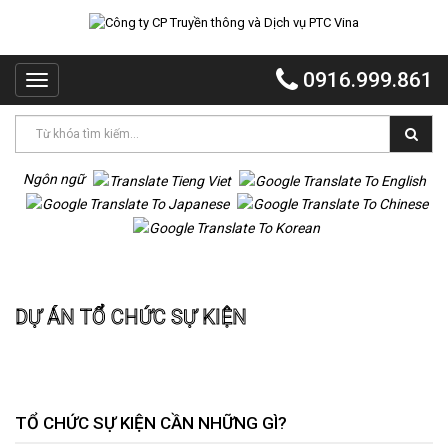
TRANG
CHỦ
0916.999.861
Toggle
PTC
navigation
VINA
PTC
EVENT
Ngôn ngữ
PTC
QUẢNG
CÁO
Trang chủ
Dự án Tổ chức sự kiện
MR
DỰ ÁN TỔ CHỨC SỰ KIỆN
VOI
TỔ
CHỨC
TIỆC
DỰ
TỔ CHỨC SỰ KIỆN CẦN NHỮNG GÌ?
ÁN