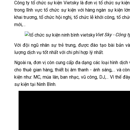
Công ty tổ chức sự kiện Vietsky là đơn vị tổ chức sự ki
trong lĩnh vực tổ chức sự kiện với hàng ngàn sự kiện lớ
khai trương, tổ chức hội nghị, tổ chức lễ khởi công, tổ c
mới,…
Viet Sky - Công 
Với đội ngũ nhân sự trẻ trung, được đào tạo bài bản v
lượng dịch vụ tốt nhất với chi phí hợp lý nhất.
Ngoài ra, đơn vị còn cung cấp đa dạng các loại hình dịch 
cho thuê gian hàng, thiết bị âm thanh - ánh sáng,… và c
kiện như: MC, múa lân, ban nhạc, vũ công, DJ,... Vì thế đ
sự kiện tại Ninh Bình.