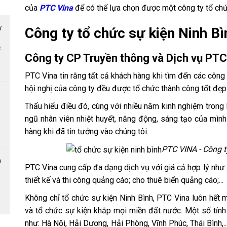
của
PTC Vina
để có thể lựa chọn được một công ty tổ chức
Công ty tổ chức sự kiện Ninh Bì
c
Công ty CP Truyền thông và Dịch vụ PTC
PTC Vina tin rằng tất cả khách hàng khi tìm đến các côn
hội nghị của công ty đều được tổ chức thành công tốt đẹp
Thấu hiểu điều đó, cùng với nhiều năm kinh nghiệm trong l
ngũ nhân viên nhiệt huyết, năng động, sáng tạo của mìn
hàng khi đã tin tưởng vào chúng tôi.
PTC VINA - Công ty
PTC Vina cung cấp đa dạng dịch vụ với giá cả hợp lý như: t
thiết kế và thi công quảng cáo; cho thuê biển quảng cáo;..
Không chỉ tổ chức sự kiện Ninh Bình, PTC Vina luôn hết m
và tổ chức sự kiện khắp mọi miền đất nước. Một số tỉnh
như: Hà Nội, Hải Dương, Hải Phòng, Vĩnh Phúc, Thái Bình,.