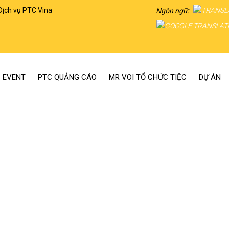
Dịch vụ PTC Vina
Ngôn ngữ:
 EVENT
PTC QUẢNG CÁO
MR VOI TỔ CHỨC TIỆC
DỰ ÁN