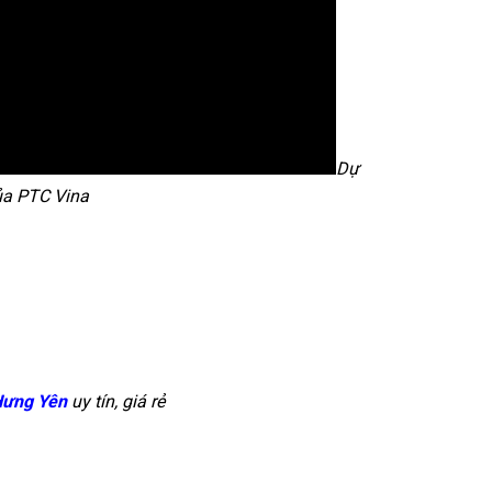
Dự
ủa PTC Vina
Hưng Yên
uy tín, giá rẻ