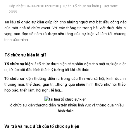
Cập nhật: 04-09-2018 09:02:38 |
Dự án Tổ chức sự kiện
| Lượt xem:
LIÊN
2099
HỆ
Tài liệu
tổ chức sự kiện
giúp ích cho những người mới bắt đầu công việc
của một nhà tổ chức event. Với các thông tin trong bài viết dưới đây, hi
vọng bạn đọc sẽ nắm rõ được nền tảng của sự kiện và làm tốt chương
trình của mình.
Tổ chức sự kiện là gì?
Tổ chức sự kiện
là tổ chức thực hiện các phần việc cho một sự kiện diễn
ra, từ lúc bắt đầu hình thành ý tưởng tới khi kết thúc.
Tổ chức sự kiện thường diễn ra trong các lĩnh vực xã hội, kinh doanh,
thương mại, thể thao, giải trí,…thông qua nhiều hình thức như hội thảo,
họp báo, triển lãm, hội nghị, lễ hội,…
Tổ chức sự kiện thường diễn ra trên nhiều lĩnh vực và thông qua nhiều
hình thức
Vai trò và mục đích của tổ chức sự kiện