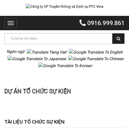
TRANG
CHỦ
0916.999.861
Toggle
PTC
navigation
VINA
PTC
EVENT
Ngôn ngữ
PTC
QUẢNG
CÁO
Trang chủ
Dự án Tổ chức sự kiện
MR
DỰ ÁN TỔ CHỨC SỰ KIỆN
VOI
TỔ
CHỨC
TIỆC
DỰ
TÀI LIỆU TỔ CHỨC SỰ KIỆN
ÁN