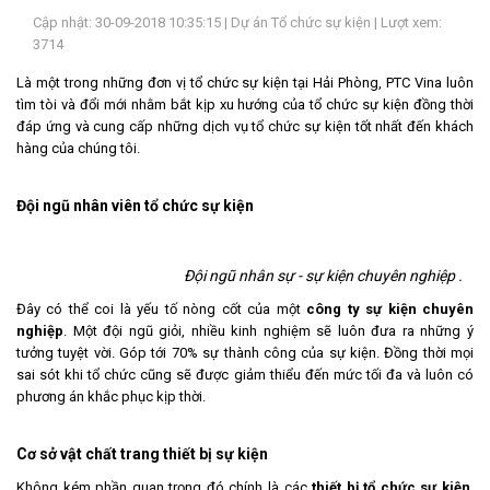
Cập nhật: 30-09-2018 10:35:15 |
Dự án Tổ chức sự kiện
| Lượt xem:
LIÊN
3714
HỆ
Là một trong những đơn vị tổ chức sự kiện tại Hải Phòng, PTC Vina luôn
tìm tòi và đổi mới nhằm bắt kịp xu hướng của tổ chức sự kiện đồng thời
đáp ứng và cung cấp những dịch vụ tổ chức sự kiện tốt nhất đến khách
hàng của chúng tôi.
Đội ngũ nhân viên tổ chức sự kiện
Đội ngũ nhân sự - sự kiện chuyên nghiệp .
Đây có thể coi là yếu tố nòng cốt của một
công ty sự kiện chuyên
nghiệp
. Một đội ngũ giỏi, nhiều kinh nghiệm sẽ luôn đưa ra những ý
tưởng tuyệt vời. Góp tới 70% sự thành công của sự kiện. Đồng thời mọi
sai sót khi tổ chức cũng sẽ được giảm thiểu đến mức tối đa và luôn có
phương án khắc phục kịp thời.
Cơ sở vật chất trang thiết bị sự kiện
Không kém phần quan trọng đó chính là các
thiết bị tổ chức sự kiện
.