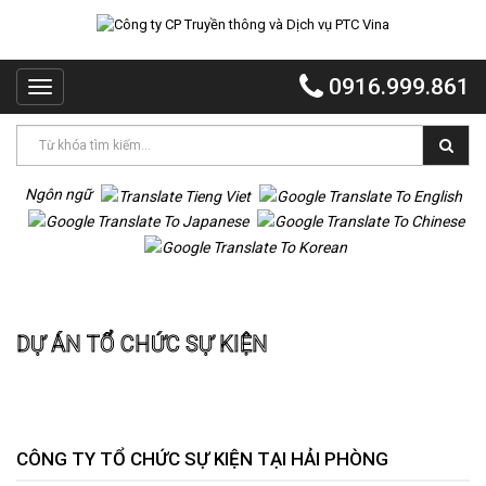
TRANG
CHỦ
0916.999.861
Toggle
PTC
navigation
VINA
PTC
EVENT
Ngôn ngữ
PTC
QUẢNG
CÁO
Trang chủ
Dự án Tổ chức sự kiện
MR
DỰ ÁN TỔ CHỨC SỰ KIỆN
VOI
TỔ
CHỨC
TIỆC
DỰ
CÔNG TY TỔ CHỨC SỰ KIỆN TẠI HẢI PHÒNG
ÁN