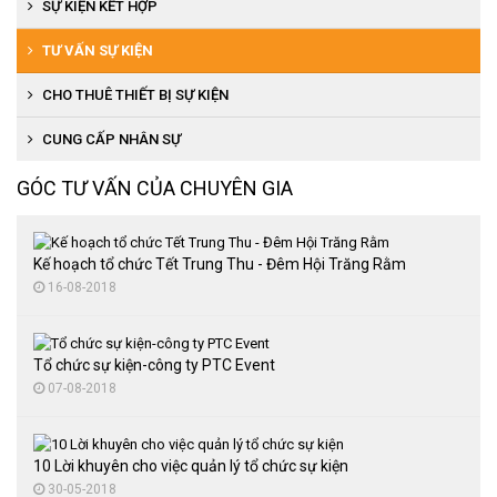
Tổ chức hội nghị khách hàng
Tổ chức khánh thành, khai trương
SỰ KIỆN KẾT HỢP
Tổ chức họp báo, ra mắt sản phẩm
Tổ chức lễ động thổ
Tổ chức khai trương, khánh thành
TƯ VẤN SỰ KIỆN
Tổ chức tiệc cuối năm
Tổ chức lễ đón bằng văn hóa
Tổ chức lễ ra mắt sản phẩm
CHO THUÊ THIẾT BỊ SỰ KIỆN
Tổ chức hội thi văn nghệ
Tổ chức lễ đón bằng di tích
Tổ chức cuộc thi người đẹp, văn nghệ
Cho thuê thiết bị âm thanh, ánh sáng
CUNG CẤP NHÂN SỰ
Tổ chức lễ đón bằng trường chuẩn
Tổ chức đại hội thể thao
Cho thuê nhà bạt
GÓC TƯ VẤN CỦA CHUYÊN GIA
Tổ chức lễ hội văn hóa
Cung cấp quà tặng
Cho thuê bàn ghế sự kiện
Tổ chức trung thu
Thuê màn hình LED
Kế hoạch tổ chức Tết Trung Thu - Đêm Hội Trăng Rằm
16-08-2018
Tổ chức đại hội thể thao
Tổ chức tiệc cuối năm
Tổ chức sự kiện-công ty PTC Event
Tổ chức sự kiện lễ kỷ niệm
07-08-2018
10 Lời khuyên cho việc quản lý tổ chức sự kiện
30-05-2018