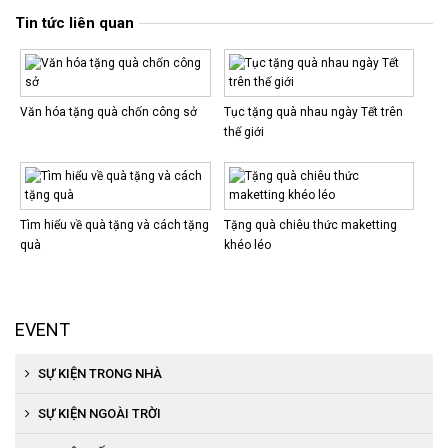
Tin tức liên quan
Văn hóa tặng quà chốn công sở
Tục tặng quà nhau ngày Tết trên
thế giới
Tìm hiểu về quà tặng và cách tặng
Tặng quà chiêu thức maketting
quà
khéo léo
EVENT
SỰ KIỆN TRONG NHÀ
Tổ chức khai trương, khánh thành
SỰ KIỆN NGOÀI TRỜI