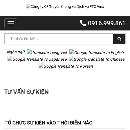
TRANG
CHỦ
0916.999.861
Toggle
PTC
navigation
VINA
PTC
EVENT
Ngôn ngữ
PTC
QUẢNG
CÁO
Trang chủ
Tư vấn sự kiện
MR
TƯ VẤN SỰ KIỆN
VOI
TỔ
CHỨC
TIỆC
DỰ
TỔ CHỨC SỰ KIỆN VÀO THỜI ĐIỂM NÀO
ÁN