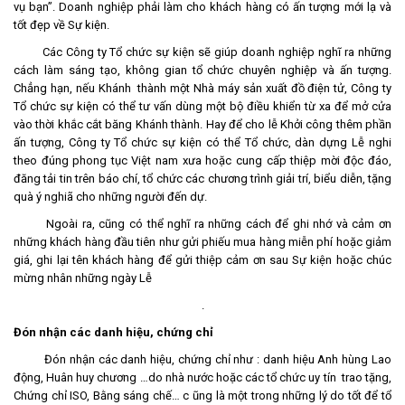
vụ bạn”. Doanh nghiệp phải làm cho khách hàng có ấn tượng mới lạ và
tốt đẹp về Sự kiện.
Các Công ty Tổ chức sự kiện sẽ giúp doanh nghiệp nghĩ ra những
cách làm sáng tạo, không gian tổ chức chuyên nghiệp và ấn tượng.
Chẳng hạn, nếu Khánh thành một Nhà máy sản xuất đồ điện tử, Công ty
Tổ chức sự kiện có thể tư vấn dùng một bộ điều khiển từ xa để mở cửa
vào thời khắc cắt băng Khánh thành. Hay để cho lễ Khởi công thêm phần
ấn tượng, Công ty Tổ chức sự kiện có thể Tổ chức, dàn dựng Lễ nghi
theo đúng phong tục Việt nam xưa hoặc cung cấp thiệp mời độc đáo,
đăng tải tin trên báo chí, tổ chức các chương trình giải trí, biểu diễn, tặng
quà ý nghiã cho những người đến dự.
Ngoài ra, cũng có thể nghĩ ra những cách để ghi nhớ và cảm ơn
những khách hàng đầu tiên như gửi phiếu mua hàng miễn phí hoặc giảm
giá, ghi lại tên khách hàng để gửi thiệp cảm ơn sau Sự kiện hoặc chúc
mừng nhân những ngày Lễ
.
Đón nhận các danh hiệu, chứng chỉ
Đón nhận các danh hiệu, chứng chỉ như : danh hiệu Anh hùng Lao
động, Huân huy chương …do nhà nước hoặc các tổ chức uy tín trao tặng,
Chứng chỉ ISO, Bằng sáng chế… c ũng là một trong những lý do tốt để tổ