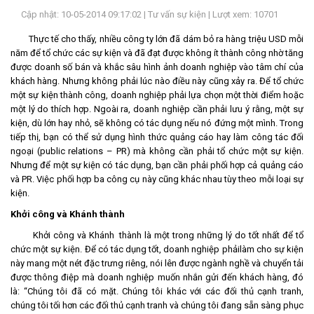
Cập nhật: 10-05-2014 09:17:02 |
Tư vấn sự kiện
| Lượt xem: 10701
LIÊN
HỆ
Thực tế cho thấy, nhiều công ty lớn đã dám bỏ ra hàng triệu USD mỗi
năm để tổ chức các sự kiện và đã đạt được không ít thành công nhờ tăng
được doanh số bán và khắc sâu hình ảnh doanh nghiệp vào tâm chí của
khách hàng. Nhưng không phải lúc nào điều này cũng xảy ra. Để tổ chức
một sự kiện thành công, doanh nghiệp phải lựa chọn một thời điểm hoặc
một lý do thích hợp. Ngoài ra, doanh nghiệp cần phải lưu ý rằng, một sự
kiện, dù lớn hay nhỏ, sẽ không có tác dụng nếu nó đứng một mình. Trong
tiếp thị, bạn có thể sử dụng hình thức quảng cáo hay làm công tác đối
ngoại (public relations – PR) mà không cần phải tổ chức một sự kiện.
Nhưng để một sự kiện có tác dụng, bạn cần phải phối hợp cả quảng cáo
và PR. Việc phối hợp ba công cụ này cũng khác nhau tùy theo mỗi loại sự
kiện.
Khởi công và Khánh thành
Khởi công và Khánh thành là một trong những lý do tốt nhất để tổ
chức một sự kiện. Để có tác dụng tốt, doanh nghiệp phảilàm cho sự kiện
này mang một nét đặc trưng riêng, nói lên được ngành nghề và chuyển tải
được thông điệp mà doanh nghiệp muốn nhắn gửi đến khách hàng, đó
là: “Chúng tôi đã có mặt. Chúng tôi khác với các đối thủ cạnh tranh,
chúng tôi tối hơn các đối thủ cạnh tranh và chúng tôi đang sẵn sàng phục