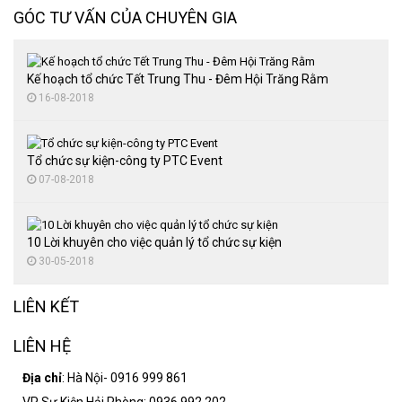
Tổ chức lễ đón bằng trường chuẩn
Tổ chức đại hội thể thao
Cho thuê nhà bạt
GÓC TƯ VẤN CỦA CHUYÊN GIA
Tổ chức lễ hội văn hóa
Cung cấp quà tặng
Cho thuê bàn ghế sự kiện
Tổ chức trung thu
Thuê màn hình LED
Kế hoạch tổ chức Tết Trung Thu - Đêm Hội Trăng Rằm
16-08-2018
Tổ chức đại hội thể thao
Tổ chức tiệc cuối năm
Tổ chức sự kiện-công ty PTC Event
Tổ chức sự kiện lễ kỷ niệm
07-08-2018
10 Lời khuyên cho việc quản lý tổ chức sự kiện
30-05-2018
LIÊN KẾT
LIÊN HỆ
Địa chỉ
: Hà Nội- 0916 999 861