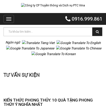
TRANG
CHỦ
0916.999.861
Toggle
PTC
navigation
VINA
PTC
EVENT
Ngôn ngữ
PTC
QUẢNG
CÁO
Trang chủ
Tư vấn sự kiện
MR
TƯ VẤN SỰ KIỆN
VOI
TỔ
CHỨC
TIỆC
DỰ
KIẾN THỨC PHONG THỦY. 10 QUÀ TẶNG PHONG
ÁN
THỦY Ý NGHĨA NHẤT