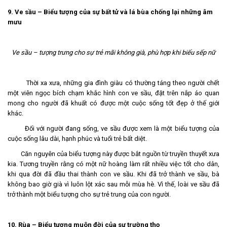
9. Ve sầu – Biểu tượng của sự bất tử và lá bùa chống lại những âm
mưu
Ve sầu – tượng trưng cho sự trẻ mãi không già, phù hợp khi biếu sếp nữ
Thời xa xưa, những gia đình giàu có thường táng theo người chết
một viên ngọc bích chạm khắc hình con ve sầu, đặt trên nắp áo quan
mong cho người đã khuất có được một cuộc sống tốt đẹp ở thế giới
khác.
Đối với người đang sống, ve sầu được xem là một biểu tượng của
cuộc sống lâu dài, hạnh phúc và tuổi trẻ bất diệt.
Căn nguyên của biểu tượng này được bắt nguồn từ truyền thuyết xưa
kia. Tương truyền rằng có một nữ hoàng làm rất nhiều việc tốt cho dân,
khi qua đời đã đầu thai thành con ve sầu. Khi đã trở thành ve sầu, bà
không bao giờ già vì luôn lột xác sau mỗi mùa hè. Vì thế, loài ve sầu đã
trở thành một biểu tượng cho sự trẻ trung của con người.
10. Rùa – Biểu tượng muôn đời của sự trường thọ