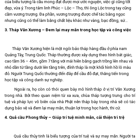
của biểu tượng là cầu mong đạt được mọi ước nguyện, việc gì cũng tốt
đẹp, vừa ý. Trong tâm linh Phúc – Lộc – Thọ, thì ông Lộc trong tay cũng
cầm vương trượng. Đa phần, vương trượng được chế tác bằng ngọc
nhưng cũng có thể làm bằng chất liệu khác như vàng, bạc đồng, sứ…
3. Tháp Văn Xương – Đem lại may mắn trong học tập và công việc
Tháp Văn Xương hiện là một ngôi bảo tháp hàng đầu ở phía nam
Quảng Tây, Trung Quốc. Tháp thường được xây dựng theo hình bát giác,
cao tầm 36 – 45m, gồm 7 tầng với mái hiên bằng gạch trồng lên nhau và
nhỏ dần từ tầng dưới lên tầng trên, đỉnh tháp là một khối hình hồ lô màu
đỏ. Người Trung Quốc thường đến đây để cầu đỗ đạt, thăng tiến trong
học tập và công danh sự nghiệp.
Ngoài ra, họ còn có thói quen bày mô hình tháp ở vị trí Văn Xương
trong nhà. Bởi theo quan niệm từ xa xưa, chùa tháp tượng trưng cho trí
tuệ và pháp lực vô biên của nhà Phật nên tháp bày trong nhà sẽ có tác
dụng bảo vệ và đem lại may mắn, thuận lợi trong học hành, thi cử.
4. Quả cầu Phong thủy – Giúp trí tuệ minh mẫn, cải thiện trì trệ
Quả cầu thủy tinh là biểu tượng của trí tuệ và sự may mắn. Người ta