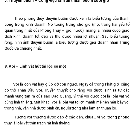
7. Thuyền buồm – Công việc làm ăn thuận buồm xuôi gió
Theo phong thủy, thuyền buồm được xem là biểu tượng của thành
công trong kinh doanh. Nó tượng trưng cho gió (một trong hai yếu tố
quan trọng nhất của Phong Thủy – gió, nước), mang lại nhiều cuộc giao
dịch kinh doanh tốt đẹp và thu được nhiều lợi nhuận. Sau biểu tượng
rồng, hình ảnh thuyền buồm là biểu tượng được giới doanh nhân Trung
Quốc ưa chuộng nhất.
8. Voi – Linh vật hút tài lộc số một
Voi là con vật hay giúp đỡ con người. Ngay cả trong Phật giới cũng
có thờ Thần Đầu Voi. Truyền thuyết cho rằng voi được sinh ra từ các
mảnh vụng tan ra của sao Dao Quang, vì thế voi được coi là loài vật vô
cùng linh thiêng. Mặt khác, voi là loài vật to lớn mạnh mẽ nên nếu bày voi
trong nhà, vận nhà được bình ổn, người trong nhà làm ăn thuận lợi.
Tượng voi thường được gặp ở các đền, chùa… vì voi trong phong
thủy là loài vật trấn trạch rất linh thiêng