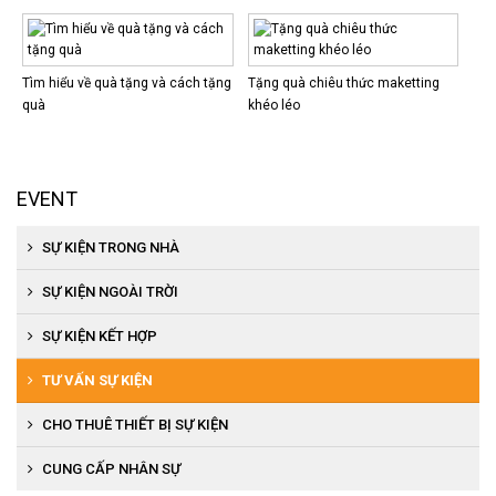
Tìm hiểu về quà tặng và cách tặng
Tặng quà chiêu thức maketting
quà
khéo léo
EVENT
SỰ KIỆN TRONG NHÀ
Tổ chức khai trương, khánh thành
SỰ KIỆN NGOÀI TRỜI
Tổ chức hội nghị khách hàng
Tổ chức khánh thành, khai trương
SỰ KIỆN KẾT HỢP
Tổ chức họp báo, ra mắt sản phẩm
Tổ chức lễ động thổ
Tổ chức khai trương, khánh thành
TƯ VẤN SỰ KIỆN
Tổ chức tiệc cuối năm
Tổ chức lễ đón bằng văn hóa
Tổ chức lễ ra mắt sản phẩm
CHO THUÊ THIẾT BỊ SỰ KIỆN
Tổ chức hội thi văn nghệ
Tổ chức lễ đón bằng di tích
Tổ chức cuộc thi người đẹp, văn nghệ
Cho thuê thiết bị âm thanh, ánh sáng
CUNG CẤP NHÂN SỰ