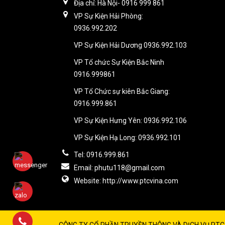
Địa chỉ: Hà Nội- 0916 999 861
VP Sự Kiện Hải Phòng:
0936.992.202
VP Sự Kiện Hải Dương 0936.992.103
VP Tổ chức Sự Kiện Bắc Ninh
0916.999861
VP Tổ Chức sự kiên Bắc Giang:
0916.999.861
VP Sự Kiện Hưng Yên: 0936.992.106
VP Sự Kiện Hạ Long: 0936.992.101
Tel: 0916.999.861
Email: phutu118@gmail.com
Website: http://www.ptcvina.com
CÔNG TY CỔ PHẦN TRUYỀN THÔNG VÀ DỊCH VỤ PTC 