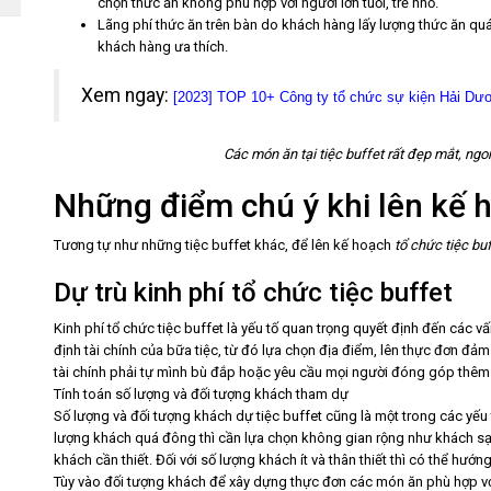
chọn thức ăn không phù hợp với người lớn tuổi, trẻ nhỏ.
Lãng phí thức ăn trên bàn do khách hàng lấy lượng thức ăn q
khách hàng ưa thích.
Xem ngay:
[2023] TOP 10+ Công ty tổ chức sự kiện Hải Dươn
Các món ăn tại tiệc buffet rất đẹp mắt, ng
Những điểm chú ý khi lên kế h
Tương tự như những tiệc buffet khác, để lên kế hoạch
tổ chức tiệc bu
Dự trù kinh phí tổ chức tiệc buffet
Kinh phí tổ chức tiệc buffet là yếu tố quan trọng quyết định đến các 
định tài chính của bữa tiệc, từ đó lựa chọn địa điểm, lên thực đơn đ
tài chính phải tự mình bù đắp hoặc yêu cầu mọi người đóng góp thêm
Tính toán số lượng và đối tượng khách tham dự
Số lượng và đối tượng khách dự tiệc buffet cũng là một trong các yếu
lượng khách quá đông thì cần lựa chọn không gian rộng như khách sạ
khách cần thiết. Đối với số lượng khách ít và thân thiết thì có thể hướ
Tùy vào đối tượng khách để xây dựng thực đơn các món ăn phù hợp vớ