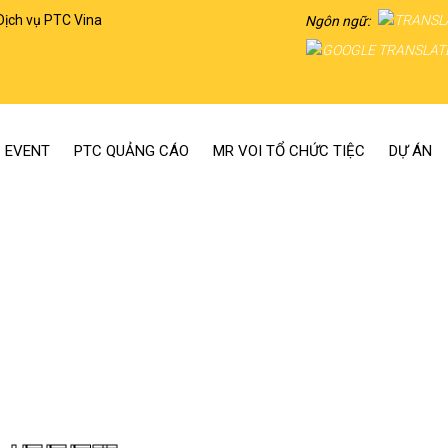
Dịch vụ PTC Vina
Ngôn ngữ:
 EVENT
PTC QUẢNG CÁO
MR VOI TỔ CHỨC TIỆC
DỰ ÁN