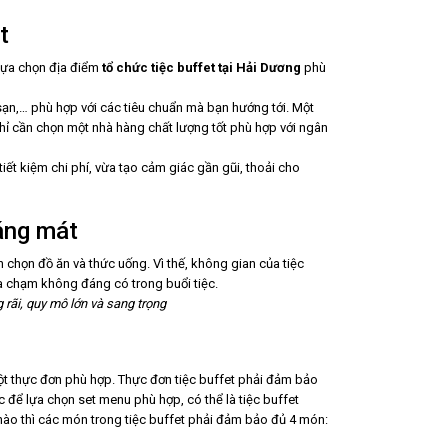
t
 lựa chọn địa điểm
tổ chức tiệc buffet tại Hải Dương
phù
 sạn,… phù hợp với các tiêu chuẩn mà bạn hướng tới. Một
chỉ cần chọn một nhà hàng chất lượng tốt phù hợp với ngân
 tiết kiệm chi phí, vừa tạo cảm giác gần gũi, thoải cho
oáng mát
 chọn đồ ăn và thức uống. Vì thế, không gian của tiệc
a chạm không đáng có trong buổi tiệc.
 rãi, quy mô lớn và sang trọng
t thực đơn phù hợp. Thực đơn tiệc buffet phải đảm bảo
c để lựa chọn set menu phù hợp, có thể là tiệc buffet
 nào thì các món trong tiệc buffet phải đảm bảo đủ 4 món: