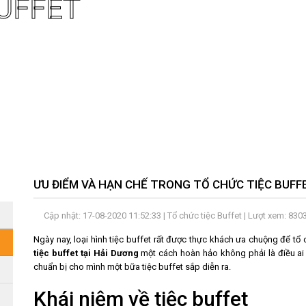
UFFET
​ƯU ĐIỂM VÀ HẠN CHẾ TRONG TỔ CHỨC TIỆC BUFF
Cập nhật: 17-08-2020 11:52:33 |
Tổ chức tiệc Buffet
| Lượt xem: 830
Ngày nay, loại hình tiệc buffet rất được thực khách ưa chuộng để tổ
tiệc buffet tại Hải Dương
một cách hoàn hảo không phải là điều ai
chuẩn bị cho mình một bữa tiệc buffet sắp diễn ra.
Khái niệm về tiệc buffet