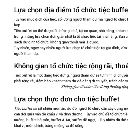
Lựa chọn địa điểm tổ chức tiệc buffe
Tùy vào mục đích của tiệc, số lượng người tham dự mà người tổ chức
hợp.
Tiệc buffet có thể được tổ chức tại nhà, tại cơ quan, nhà hàng, khách
trong những lựa chọn đơn giản nhất là tổ chức tiệc tại nhà hàng. Bạn 
sách dự định tổ chức, không gian thoải mái là được.
Tuy nhiên, ngày nay nhiều người lựa chọn tổ chức tiệc tại gia đình, vừa
người tham dự.
Không gian tổ chức tiệc rộng rãi, th
Tiệc buffet là một dạng tiệc đứng, người tham dự sẽ tự mình di chuyển
phải rộng rãi, đảm bảo khách tham dự dễ dàng di chuyển, tránh các v
Không gian tổ chức tiệc đứng thường rộng
Lựa chọn thực đơn cho tiệc buffet
Tiệc buffet
có rất nhiều món ăn, do đó người tổ chức cần xây dựng mộ
cân đối giữa vấn đề khẩu vị và dinh dưỡng. Tùy vào chủ đề tổ chức tiệ
nướng, buffet hải sản, buffet Á Âu, buffet đồ ngọt,… Tuy nhiên dù thế
khai vị, món chính, tráng miệng và đồ uống.