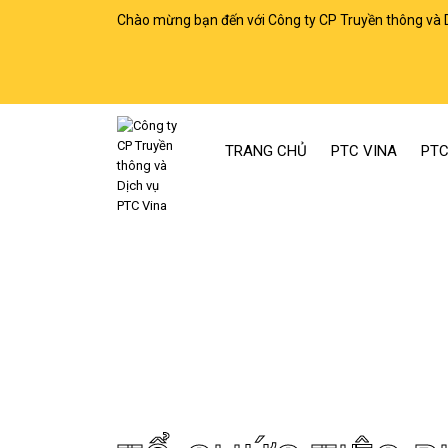
Chào mừng bạn đến với Công ty CP Truyền thông và 
TRANG CHỦ
PTC VINA
PTC
Trang chủ
Tổ chức tiệc Buffet