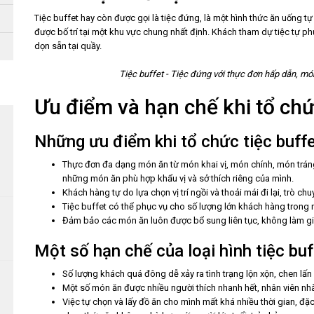
Tiệc buffet hay còn được gọi là tiệc đứng, là một hình thức ăn uống tự
được bố trí tại một khu vực chung nhất định. Khách tham dự tiệc tự p
dọn sẵn tại quầy.
Tiệc buffet - Tiệc đứng với thực đơn hấp dẫn, m
Ưu điểm và hạn chế khi tổ chứ
Những ưu điểm khi tổ chức tiệc buff
Thực đơn đa dạng món ăn từ món khai vị, món chính, món trán
những món ăn phù hợp khẩu vị và sở thích riêng của mình.
Khách hàng tự do lựa chọn vị trí ngồi và thoải mái đi lại, trò c
Tiệc buffet có thể phục vụ cho số lượng lớn khách hàng trong 
Đảm bảo các món ăn luôn được bổ sung liên tục, không làm gi
Một số hạn chế của loại hình tiệc buf
Số lượng khách quá đông dễ xảy ra tình trạng lộn xộn, chen lấn k
Một số món ăn được nhiều người thích nhanh hết, nhân viên n
Việc tự chọn và lấy đồ ăn cho mình mất khá nhiều thời gian, đặc