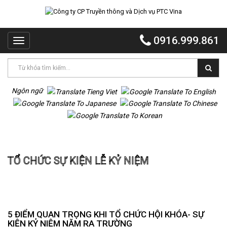
TRANG
CHỦ
0916.999.861
Toggle
PTC
navigation
VINA
PTC
EVENT
Ngôn ngữ
PTC
QUẢNG
CÁO
Trang chủ
Tổ chức sự kiện lễ kỷ niệm
MR
TỔ CHỨC SỰ KIỆN LỄ KỶ NIỆM
VOI
TỔ
CHỨC
TIỆC
DỰ
5 ĐIỂM QUAN TRỌNG KHI TỔ CHỨC HỘI KHÓA- SỰ
ÁN
KIỆN KỶ NIỆM NĂM RA TRƯỜNG