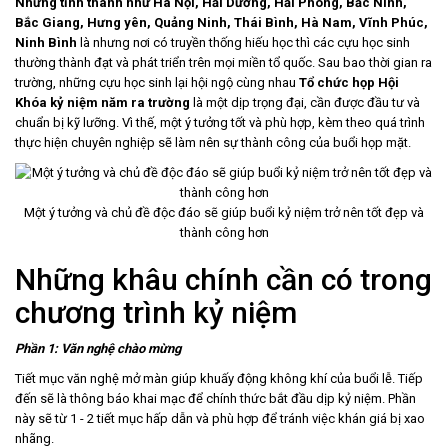
Nhưng tỉnh thành như Hà Nội, Hải Dương, Hải Phòng, Bắc Ninh,
Bắc Giang, Hưng yên, Quảng Ninh, Thái Bình, Hà Nam, Vĩnh Phúc,
Ninh Bình
là nhưng nơi có truyền thống hiếu học thì các cựu học sinh
thường thành đạt và phát triển trên mọi miền tổ quốc. Sau bao thời gian ra
trường, những cựu học sinh lại hội ngộ cùng nhau
Tổ chức họp Hội
Khóa kỷ niệm năm ra trường
là một dịp trọng đại, cần được đầu tư và
chuẩn bị kỹ lưỡng. Vì thế, một ý tưởng tốt và phù hợp, kèm theo quá trình
thực hiện chuyên nghiệp sẽ làm nên sự thành công của buổi họp mặt.
Một ý tưởng và chủ đề độc đáo sẽ giúp buổi kỷ niệm trở nên tốt đẹp và
thành công hơn
Những khâu chính cần có trong
chương trình kỷ niệm
Phần 1: Văn nghệ chào mừng
Tiết mục văn nghệ mở màn giúp khuấy động không khí của buổi lễ. Tiếp
đến sẽ là thông báo khai mạc để chính thức bắt đầu dịp kỷ niệm. Phần
này sẽ từ 1 - 2 tiết mục hấp dẫn và phù hợp để tránh việc khán giá bị xao
nhãng.