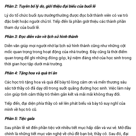
Phần 2: Tuyên bố lý do, giới thiệu đại biểu của buổi lễ
Lý do tổ chức buổi
tựu trường
thường được đọc bởi thành viên có vai trò
đặc biệt hoặc người chủ trì. Tiếp đến là phần giới thiệu các thành phần
tham dự của buổi lễ.
Phần 3: Đọc diễn văn về lịch sử hình thành
Diễn văn giúp mọi người nhớ lại lịch sử hình thành cũng như những cột
mốc quan trọng trong hoạt động của nhà trường. Đây cũng là thời điểm
quan trọng để ghi những đóng góp, kỷ niệm đáng nhớ của học sinh trong
thời gian học tập dưới mái trường.
Phần 4: Tặng hoa và quà tri ân
Các học trò tặng hoa và quà để bày tỏ lòng cảm ơn và mến thương sâu
sắc tới thầy cô đã dạy dỗ trong suốt quãng đường học sinh. Việc làm này
còn giúp tình cảm thầy trò thêm gắn kết và mãi mãi không thay đổi.
Tiếp đến, đại diện phía thầy cô sẽ lên phát biểu và bày tỏ suy nghĩ của
mình về học trò cũ.
Phần 5: Tiệc gala
Sau phần lễ sẽ đến phần tiệc với nhiều tiết mục hấp dẫn và vui vẻ. Mở đầu
chính là những tiết mục văn nghệ về chủ đề bạn bè, thầy cô. Sau đó, đại