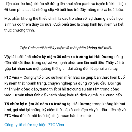
diện của lớp hoặc khóa sẽ đứng lên khui sâm panh và tuyên bố khai tiệc.
Đi kèm phía sau là những clip về tuổi học trò đầy mộng mơ và hoài bão.
Một phần không thể thiếu chính là các trò chơi với sự tham gia của học
sinh và có thêm thầy cô nữa. Cuối buổi tiệc là chụp hình lưu niệm và kết
thúc chương trình.
Tiệc Gala cuối buổi kỷ niệm là một phần không thể thiếu
Vậy là buổi lễ
tổ chức kỷ niệm 30 năm ra trường tại Hải Dương
cũng
đến hồi kết thúc trong sự vui vẻ, hạnh phúc xen lẫn nuối tiếc. Thầy và trò
gặp lại nhau sau một quãng thời gian dài cũng đến lúc phải chia tay.
PTC Vina – Công ty tổ chức sự kiện miền Bắc sẽ giúp bạn thực hiện buổi
kỹ niệm thật hoành tráng, chuyên nghiệp và đúng với yêu cầu. Đội ngũ
nhân viên đông đảo, trang thiết bị hỗ trợ cùng sự tận tâm trong công
việc. Tư vấn nhiệt tình để khách hàng hiểu rõ dịch vụ mà PTC cung cấp.
Tổ chức kỷ niệm 30 năm ra trường tại Hải Dương
trong không khí vui
tươi, gợi nhớ lại những kỷ niệm thời cấp 3 xinh đẹp và yêu dấu. Liên hệ với
PTC Vina để có một buổi tiệc thật hoàn hảo hơn nhé.
Công-ty-tổ-chức-sự-kiện-PTC Vina