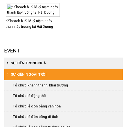
Kế hoạch buổi lễ kỷ niệm ngày
thành lập trường tại Hải Dương
EVENT
SỰ KIỆN TRONG NHÀ
Tổ chức khai trương, khánh thành
SỰ KIỆN NGOÀI TRỜI
Tổ chức hội nghị khách hàng
Tổ chức khánh thành, khai trương
Tổ chức họp báo, ra mắt sản phẩm
Tổ chức lễ động thổ
Tổ chức tiệc cuối năm
Tổ chức lễ đón bằng văn hóa
Tổ chức hội thi văn nghệ
Tổ chức lễ đón bằng di tích