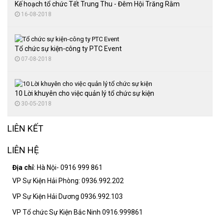
Thuê màn hình LED
Kế hoạch tổ chức Tết Trung Thu - Đêm Hội Trăng Rằm
16-08-2018
Tổ chức sự kiện-công ty PTC Event
07-08-2018
10 Lời khuyên cho việc quản lý tổ chức sự kiện
30-05-2018
LIÊN KẾT
LIÊN HỆ
Địa chỉ
: Hà Nội- 0916 999 861
VP Sự Kiện Hải Phòng: 0936.992.202
VP Sự Kiện Hải Dương 0936.992.103
VP Tổ chức Sự Kiện Bắc Ninh 0916.999861