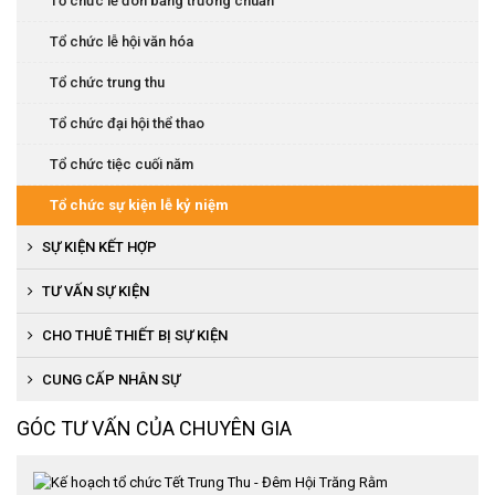
Tổ chức lễ đón bằng trường chuẩn
Tổ chức lễ hội văn hóa
Tổ chức trung thu
Tổ chức đại hội thể thao
Tổ chức tiệc cuối năm
Tổ chức sự kiện lễ kỷ niệm
SỰ KIỆN KẾT HỢP
Tổ chức khai trương, khánh thành
TƯ VẤN SỰ KIỆN
Tổ chức lễ ra mắt sản phẩm
CHO THUÊ THIẾT BỊ SỰ KIỆN
Tổ chức cuộc thi người đẹp, văn nghệ
Cho thuê thiết bị âm thanh, ánh sáng
CUNG CẤP NHÂN SỰ
Tổ chức đại hội thể thao
Cho thuê nhà bạt
GÓC TƯ VẤN CỦA CHUYÊN GIA
Cung cấp quà tặng
Cho thuê bàn ghế sự kiện