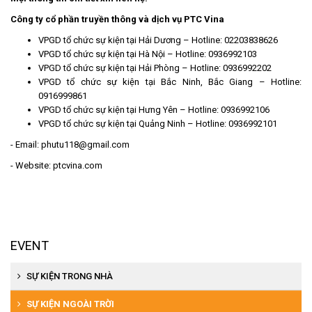
Công ty cổ phần truyền thông và dịch vụ PTC Vina
VPGD
tổ chức sự kiện tại Hải Dương
– Hotline: 02203838626
VPGD
tổ chức sự kiện tại Hà Nội
– Hotline: 0936992103
VPGD
tổ chức sự kiện tại Hải Phòng
– Hotline: 0936992202
VPGD
tổ chức sự kiện tại Bắc Ninh
,
Bắc Giang
– Hotline:
0916999861
VPGD
tổ chức sự kiện tại Hưng Yên
– Hotline: 0936992106
VPGD
tổ chức sự kiện tại Quảng Ninh
– Hotline: 0936992101
- Email: phutu118@gmail.com
- Website: ptcvina.com
EVENT
SỰ KIỆN TRONG NHÀ
Tổ chức khai trương, khánh thành
SỰ KIỆN NGOÀI TRỜI