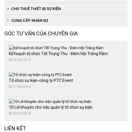
Tổ chức lễ ra mắt sản phẩm
CHO THUÊ THIẾT BỊ SỰ KIỆN
Tổ chức cuộc thi người đẹp, văn nghệ
Cho thuê thiết bị âm thanh, ánh sáng
CUNG CẤP NHÂN SỰ
Tổ chức đại hội thể thao
Cho thuê nhà bạt
GÓC TƯ VẤN CỦA CHUYÊN GIA
Cung cấp quà tặng
Cho thuê bàn ghế sự kiện
Thuê màn hình LED
Kế hoạch tổ chức Tết Trung Thu - Đêm Hội Trăng Rằm
16-08-2018
Tổ chức sự kiện-công ty PTC Event
07-08-2018
10 Lời khuyên cho việc quản lý tổ chức sự kiện
30-05-2018
LIÊN KẾT