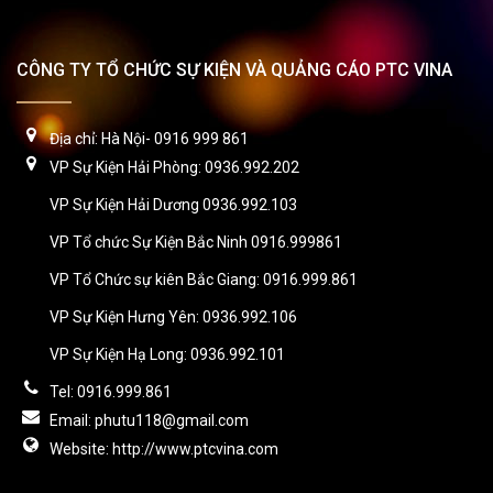
CÔNG TY TỔ CHỨC SỰ KIỆN VÀ QUẢNG CÁO PTC VINA
Địa chỉ: Hà Nội- 0916 999 861
VP Sự Kiện Hải Phòng: 0936.992.202
VP Sự Kiện Hải Dương 0936.992.103
VP Tổ chức Sự Kiện Bắc Ninh 0916.999861
VP Tổ Chức sự kiên Bắc Giang: 0916.999.861
VP Sự Kiện Hưng Yên: 0936.992.106
VP Sự Kiện Hạ Long: 0936.992.101
Tel: 0916.999.861
Email: phutu118@gmail.com
Website: http://www.ptcvina.com