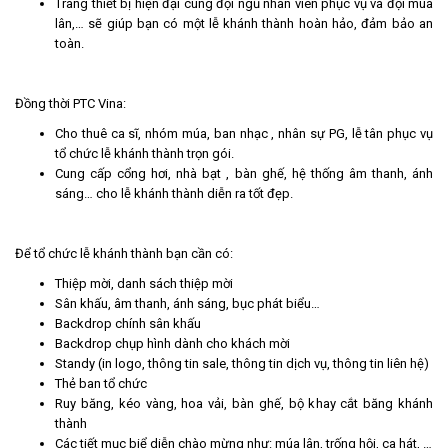
Trang thiết bị hiện đại cùng đội ngũ nhân viên phục vụ và đội múa
lân,… sẽ giúp bạn có một lễ khánh thành hoàn hảo, đảm bảo an
toàn.
Đồng thời PTC Vina:
Cho thuê ca sĩ, nhóm múa, ban nhạc , nhân sự PG, lễ tân phục vụ
tổ chức lễ khánh thành trọn gói.
Cung cấp cổng hơi, nhà bạt , bàn ghế, hệ thống âm thanh, ánh
sáng… cho lễ khánh thành diễn ra tốt đẹp.
Để tổ chức lễ khánh thành bạn cần có:
Thiệp mời, danh sách thiệp mời
Sân khấu, âm thanh, ánh sáng, bục phát biểu…
Backdrop chính sân khấu
Backdrop chụp hình dành cho khách mời
Standy (in logo, thông tin sale, thông tin dịch vụ, thông tin liên hệ)
Thẻ ban tổ chức
Ruy băng, kéo vàng, hoa vải, bàn ghế, bộ khay cắt băng khánh
thành
Các tiết mục biể diễn chào mừng như: múa lân, trống hội, ca hát, …