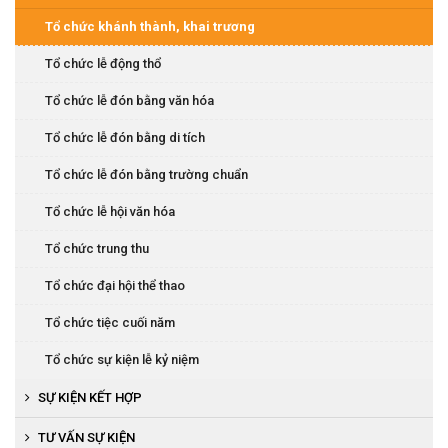
Tổ chức hội nghị khách hàng
Tổ chức khánh thành, khai trương
Tổ chức họp báo, ra mắt sản phẩm
Tổ chức lễ động thổ
Tổ chức tiệc cuối năm
Tổ chức lễ đón bằng văn hóa
Tổ chức hội thi văn nghệ
Tổ chức lễ đón bằng di tích
Tổ chức lễ đón bằng trường chuẩn
Tổ chức lễ hội văn hóa
Tổ chức trung thu
Tổ chức đại hội thể thao
Tổ chức tiệc cuối năm
Tổ chức sự kiện lễ kỷ niệm
SỰ KIỆN KẾT HỢP
Tổ chức khai trương, khánh thành
TƯ VẤN SỰ KIỆN