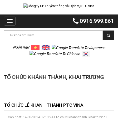
TRANG
CHỦ
0916.999.861
Toggle
PTC
navigation
VINA
PTC
EVENT
Ngôn ngữ
PTC
QUẢNG
Trang chủ
Tổ chức khánh thành, khai trương
CÁO
TỔ CHỨC KHÁNH THÀNH, KHAI TRƯƠNG
MR
VOI
TỔ
CHỨC
TIỆC
TỔ CHỨC LỄ KHÁNH THÀNH PTC VINA
DỰ
ÁN
Cập nhật: 14-03-2014 07:13:24 |
Tổ chức khánh thành, khai trương
|