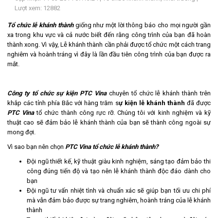
Lượt xem: 12882
LIÊN
HỆ
Tổ chức lễ khánh thành
giống như một lời thông báo cho mọi người gần
xa trong khu vực và cả nước biết đến rằng công trình của bạn đã hoàn
thành xong. Vì vậy, Lễ khánh thành cần phải được tổ chức một cách trang
nghiêm và hoành tráng vì đây là lần đầu tiên công trình của bạn được ra
mắt.
Công ty tổ chức sự kiện PTC Vina
chuyên tổ chức lễ khánh thành trên
khắp các tỉnh phía Bắc với hàng trăm s
ự kiện lễ khánh thành
đã được
PTC Vina
tổ chức thành công rực rỡ. Chúng tôi với kinh nghiệm và kỹ
thuật cao sẽ đảm bảo lễ khánh thành của bạn sẽ thành công ngoài sự
mong đợi.
Vì sao bạn nên chọn
PTC Vina tổ chức lễ khánh thành?
Đội ngũ thiết kế, kỹ thuật giàu kinh nghiệm, sáng tạo đảm bảo thi
công đúng tiến độ và tạo nên lễ khánh thành độc đáo dành cho
bạn
Đội ngũ tư vấn nhiệt tình và chuẩn xác sẽ giúp bạn tối ưu chi phí
mà vẫn đảm bảo được sự trang nghiêm, hoành tráng của lễ khánh
thành