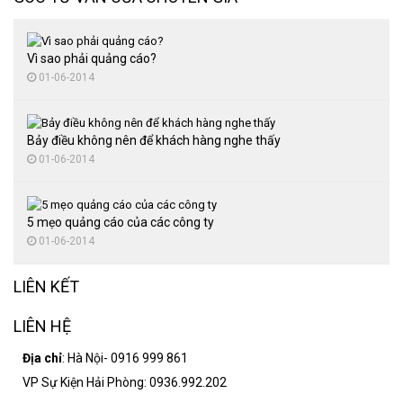
Thi công hình nộm, mô hình quảng cáo
Vì sao phải quảng cáo?
01-06-2014
Bảy điều không nên để khách hàng nghe thấy
01-06-2014
5 mẹo quảng cáo của các công ty
01-06-2014
LIÊN KẾT
LIÊN HỆ
Địa chỉ
: Hà Nội- 0916 999 861
VP Sự Kiện Hải Phòng: 0936.992.202