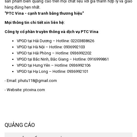
sản phẩm biển quảng cáo trên mọi chất liệu với giá thành hợp lý và giao
hàng đúng hẹn nhất.
"PTC Vina - cạnh tranh bằng thương hiệu"
Mọi thông tin chi tiết xin liên hệ:
Công ty cổ phần truyền thông và dịch vụ PTC Vina
VPGD tại Hải Dương – Hotline: 02203838626
VPGD tại Hà Nội – Hotline: 0936992103
VPGD tại Hải Phòng – Hotline: 0936992202
VPGD tại Bắc Ninh, Bắc Giang – Hotline: 0916999861
VPGD tại Hưng Yên – Hotline: 0936992106
VPGD tại Hạ Long – Hotline: 0936992101
- Email: phutu118@gmail.com
- Website: ptcvina.com
QUẢNG CÁO