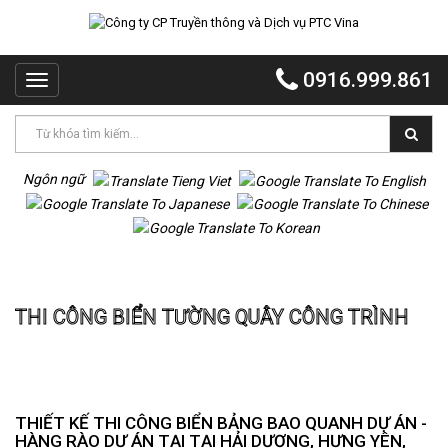
TRANG
CHỦ
0916.999.861
Toggle
PTC
navigation
VINA
PTC
EVENT
Ngôn ngữ
PTC
QUẢNG
CÁO
Trang chủ
Thi công biển tường quây công trình
MR
THI CÔNG BIỂN TƯỜNG QUÂY CÔNG TRÌNH
VOI
TỔ
CHỨC
TIỆC
DỰ
THIẾT KẾ THI CÔNG BIỂN BẢNG BAO QUANH DỰ ÁN -
ÁN
HÀNG RÀO DỰ ÁN TẠI TẠI HẢI DƯƠNG, HƯNG YÊN,