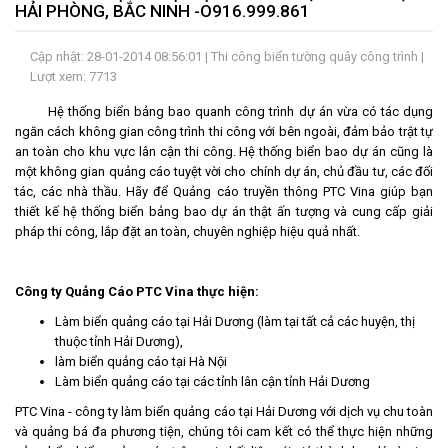
HẢI PHÒNG, BẮC NINH -O916.999.861
LIÊN
HỆ
Cập nhật: 28-01-2014 08:56:01 |
Thi công biển tường quây công trình
|
Lượt xem: 7713
Hệ thống biển bảng bao quanh công trình dự án vừa có tác dụng
ngăn cách không gian công trình thi công với bên ngoài, đảm bảo trật tự
an toàn cho khu vực lân cận thi công. Hệ thống biển bao dự án cũng là
một không gian quảng cáo tuyệt vời cho chính dự án, chủ đầu tư, các đối
tác, các nhà thầu. Hãy để Quảng cáo truyền thông PTC Vina giúp bạn
thiết kế hệ thống biển bảng bao dự án thật ấn tượng và cung cấp giải
pháp thi công, lắp đặt an toàn, chuyên nghiệp hiệu quả nhất.
Công ty Quảng Cáo PTC Vina thực hiện:
Làm biển quảng cáo tại Hải Dương (làm tại tất cả các huyện, thị
thuộc tỉnh Hải Dương),
làm biển quảng cáo tại Hà Nội
Làm biển quảng cáo tại các tỉnh lân cận tỉnh Hải Dương
PTC Vina - công ty làm biển quảng cáo tại Hải Dương với dịch vụ chu toàn
và quảng bá đa phương tiện, chúng tôi cam kết có thể thực hiện những