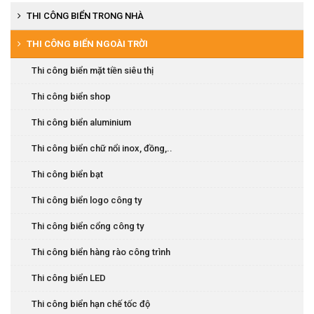
THI CÔNG BIỂN TRONG NHÀ
Thi công biển siêu thị
THI CÔNG BIỂN NGOÀI TRỜI
Thi công kệ trưng bày
Thi công biển mặt tiền siêu thị
Thi công biển nội quy, chỉ dẫn
Thi công biển shop
Thi công biển phòng, chức danh
Thi công biển aluminium
Thi công biển báo
Thi công biển chữ nổi inox, đồng,..
Thi công biển LED
Thi công biển bạt
Thi công biển logo công ty
Thi công biển cổng công ty
Thi công biển hàng rào công trình
Thi công biển LED
Thi công biển hạn chế tốc độ