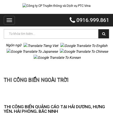
TRANG
CHỦ
0916.999.861
Toggle
PTC
navigation
VINA
PTC
EVENT
Ngôn ngữ
PTC
QUẢNG
CÁO
Trang chủ
Thi công biển ngoài trời
MR
THI CÔNG BIỂN NGOÀI TRỜI
VOI
TỔ
CHỨC
TIỆC
DỰ
THI CÔNG BIỂN QUẢNG CÁO TẠI HẢI DƯƠNG, HƯNG
ÁN
YÊN, HẢI PHÒNG, BẮC NINH