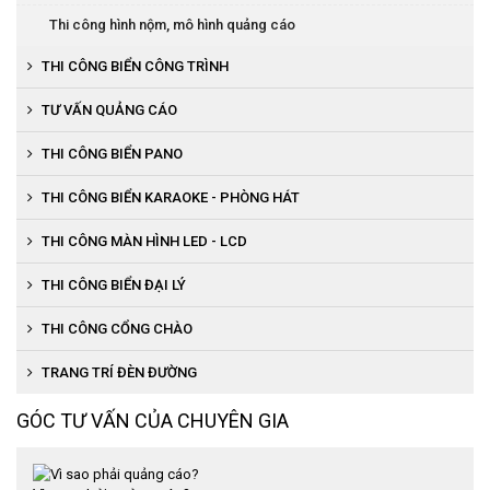
Thi công hình nộm, mô hình quảng cáo
THI CÔNG BIỂN CÔNG TRÌNH
Thi công biển tường quây công trình
TƯ VẤN QUẢNG CÁO
THI CÔNG BIỂN PANO
THI CÔNG BIỂN KARAOKE - PHÒNG HÁT
THI CÔNG MÀN HÌNH LED - LCD
THI CÔNG BIỂN ĐẠI LÝ
Thi công biển bạt đại lý
THI CÔNG CỔNG CHÀO
Thi công biển chữ nổi đại lý
TRANG TRÍ ĐÈN ĐƯỜNG
GÓC TƯ VẤN CỦA CHUYÊN GIA