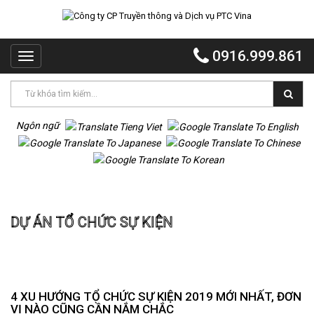
TRANG
CHỦ
0916.999.861
Toggle
PTC
navigation
VINA
PTC
EVENT
Ngôn ngữ
PTC
QUẢNG
CÁO
Trang chủ
Dự án Tổ chức sự kiện
MR
DỰ ÁN TỔ CHỨC SỰ KIỆN
VOI
TỔ
CHỨC
TIỆC
DỰ
4 XU HƯỚNG TỔ CHỨC SỰ KIỆN 2019 MỚI NHẤT, ĐƠN
ÁN
VỊ NÀO CŨNG CẦN NẮM CHẮC