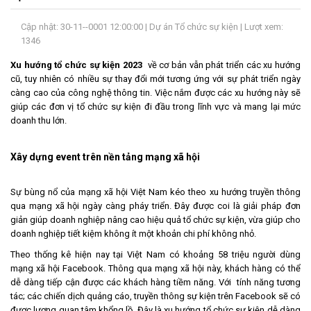
LIÊN
Cập nhật: 30-11--0001 12:00:00 |
Dự án Tổ chức sự kiện
| Lượt xem:
HỆ
1346
Xu hướng tổ chức sự kiện 2023
về cơ bản vẫn phát triển các xu hướng
cũ, tuy nhiên có nhiều sự thay đổi mới tương ứng với sự phát triển ngày
càng cao của công nghệ thông tin. Việc nắm được các xu hướng này sẽ
giúp các đơn vị tổ chức sự kiện đi đầu trong lĩnh vực và mang lại mức
doanh thu lớn.
Xây dựng event trên nền tảng mạng xã hội
Sự bùng nổ của mạng xã hội Việt Nam kéo theo xu hướng truyền thông
qua mạng xã hội ngày càng pháy triển. Đây được coi là giải pháp đơn
giản giúp doanh nghiệp nâng cao hiệu quả tổ chức sự kiện, vừa giúp cho
doanh nghiệp tiết kiệm không ít một khoản chi phí không nhỏ.
Theo thống kê hiện nay tại Việt Nam có khoảng 58 triệu người dùng
mạng xã hội Facebook. Thông qua mạng xã hội này, khách hàng có thể
dễ dàng tiếp cận được các khách hàng tiềm năng. Với tính năng tương
tác; các chiến dịch quảng cáo, truyền thông sự kiện trên Facebook sẽ có
được lượng quan tâm khổng lồ. Đây là xu hướng tổ chức sự kiện dễ dàng