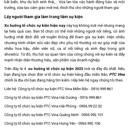
bãi biển, khu du lịch sinh thái,… Vừa lan tỏa các hành động bảo vệ môi
trường, vừa tạo cảm giác mới mẻ, thích thú cho những người tham gia.
Lấy người tham gia làm trung tâm sự kiện
Xu hướng tổ chức sự kiện hiện nay
này tuy không mới mẻ nhưng mang
lại hiệu quả cao. Ban tổ chức có thể mời những người nổi tiếng, có ảnh
hưởng nhất định đối với truyền thông để tham gia sự kiện. Hiện nhiều
chương trình chăm sóc sắc đẹp cho phụ nữ thường có sự góp mặt của
nhiều hoa hậu, diễn viên nữ, ca sĩ nổi tiếng và xinh đẹp trong giới
showbiz. Từ đó, thu hút sự quan tâm của công chúng với sự kiện và đẩy
mạnh nhận diện thương hiệu, sản phẩm của doanh nghiệp.
Trên đây là 4
xu hướng tổ chức sự kiện 2023
mới và đầy đủ nhất. Nếu
bạn đang lựa chọn đơn vị tổ chức sự kiện hàng đầu miền Bắc,
PTC Vina
chính là địa chỉ bạn đang hằng tìm kiếm. Hãy liên hệ ngay chúng tôi theo
Liên hệ:
Công ty tổ chức sự kiện PTC Vina Miền Bắc - 0916.999.861
Công ty tổ chức sự kiện PTC Vina Hải Dương - 0916.999.861
Công ty tổ chức sự kiện PTC Vina Hải Phòng - 0936.99.22.02
Công ty tổ chức sự kiện PTC Vina Quảng Ninh - 0936.992.101
Công ty tổ chức sự kiện PTC Vina Hưng Yên - 0936.992.106