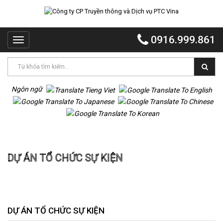
TRANG
CHỦ
0916.999.861
Toggle
PTC
navigation
VINA
PTC
EVENT
Ngôn ngữ
PTC
QUẢNG
CÁO
Trang chủ
Dự án Tổ chức sự kiện
MR
DỰ ÁN TỔ CHỨC SỰ KIỆN
VOI
TỔ
CHỨC
TIỆC
DỰ
DỰ ÁN TỔ CHỨC SỰ KIỆN
ÁN