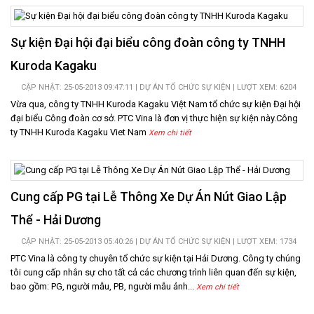
Sự kiện Đại hội đại biểu công đoàn công ty TNHH
Kuroda Kagaku
CẬP NHẬT: 25-05-2013 09:47:11 |
DỰ ÁN TỔ CHỨC SỰ KIỆN
| LƯỢT XEM: 6204
Vừa qua, công ty TNHH Kuroda Kagaku Việt Nam tổ chức sự kiện Đại hội
đại biểu Công đoàn cơ sở. PTC Vina là đơn vị thực hiện sự kiện này.Công
ty TNHH Kuroda Kagaku Viet Nam
Xem chi tiết
Cung cấp PG tại Lễ Thông Xe Dự Án Nút Giao Lập
Thể - Hải Dương
CẬP NHẬT: 25-05-2013 05:40:26 |
DỰ ÁN TỔ CHỨC SỰ KIỆN
| LƯỢT XEM: 1734
PTC Vina là công ty chuyên tổ chức sự kiện tại Hải Dương. Công ty chúng
tôi cung cấp nhân sự cho tất cả các chương trình liên quan đến sự kiện,
bao gồm: PG, người mẫu, PB, người mẫu ảnh...
Xem chi tiết