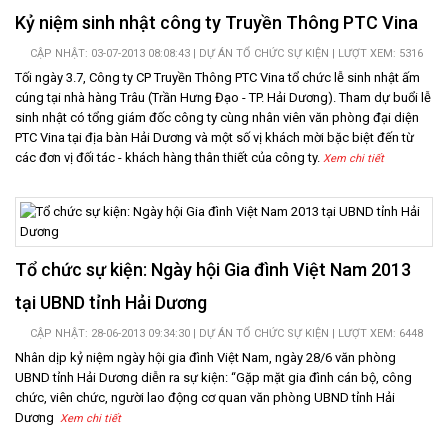
Kỷ niệm sinh nhật công ty Truyền Thông PTC Vina
CẬP NHẬT: 03-07-2013 08:08:43 |
DỰ ÁN TỔ CHỨC SỰ KIỆN
| LƯỢT XEM: 5316
Tối ngày 3.7, Công ty CP Truyền Thông PTC Vina tổ chức lễ sinh nhật ấm
cúng tại nhà hàng Trâu (Trần Hưng Đạo - TP. Hải Dương). Tham dự buổi lễ
sinh nhật có tổng giám đốc công ty cùng nhân viên văn phòng đại diện
PTC Vina tại địa bàn Hải Dương và một số vị khách mời bặc biệt đến từ
các đơn vị đối tác - khách hàng thân thiết của công ty.
Xem chi tiết
Tổ chức sự kiện: Ngày hội Gia đình Việt Nam 2013
tại UBND tỉnh Hải Dương
CẬP NHẬT: 28-06-2013 09:34:30 |
DỰ ÁN TỔ CHỨC SỰ KIỆN
| LƯỢT XEM: 6448
Nhân dịp kỷ niệm ngày hội gia đình Việt Nam, ngày 28/6 văn phòng
UBND tỉnh Hải Dương diễn ra sự kiện: “Gặp mặt gia đình cán bộ, công
chức, viên chức, người lao động cơ quan văn phòng UBND tỉnh Hải
Dương
Xem chi tiết