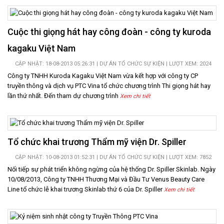
LIÊN
HỆ
Cuộc thi giọng hát hay công đoàn - công ty kuroda
kagaku Việt Nam
CẬP NHẬT: 18-08-2013 05:26:31 |
DỰ ÁN TỔ CHỨC SỰ KIỆN
| LƯỢT XEM: 2024
Công ty TNHH Kuroda Kagaku Việt Nam vừa kết hợp với công ty CP
truyền thông và dịch vụ PTC Vina tổ chức chương trình Thi giọng hát hay
lần thứ nhất. Đến tham dự chương trình
Xem chi tiết
Tổ chức khai trương Thẩm mỹ viện Dr. Spiller
CẬP NHẬT: 10-08-2013 01:52:31 |
DỰ ÁN TỔ CHỨC SỰ KIỆN
| LƯỢT XEM: 7852
Nối tiếp sự phát triển không ngừng của hệ thống Dr. Spiller Skinlab. Ngày
10/08/2013, Công ty TNHH Thương Mại và Đầu Tư Venus Beauty Care
Line tổ chức lễ khai trương Skinlab thứ 6 của Dr. Spiller
Xem chi tiết