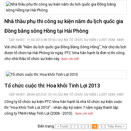
Nhà thầu phụ thi công sự kiện năm du lịch quốc gia
Đồng bằng sông Hồng tại Hải Phòng
CẬP NHẬT: 11-05-2013 08:59:55 |
DỰ ÁN TỔ CHỨC SỰ KIỆN
| LƯỢT XEM: 4849
Với chủ đề “Năm du lịch quốc gia Đồng Bằng Sông Hồng”, hội chợ du lịch
được tổ chức tại Hải Phòng từ ngày. PTC Vina hân hạnh là đơn vị thi công
cho nhà thầu tổ chức sự kiện này.
Xem chi tiết
Tổ chức cuộc thi: Hoa khôi Tinh Lợi 2013
CẬP NHẬT: 28-04-2013 01:10:14 |
DỰ ÁN TỔ CHỨC SỰ KIỆN
| LƯỢT XEM: 6987
Công ty tổ chức sự kiện PTC Vina hân hạnh là nhà tổ chức sự kiện cuộc
thi "Hoa Khôi Tinh Lợi 2013" - nhân dịp kỷ niệm 7 năm ngày thành lập
công ty TNHH May Tinh Lợi (2006 - 2013).
Xem chi tiết
Đến trang
< Trước
1
2
3
4
5
Tiếp theo >