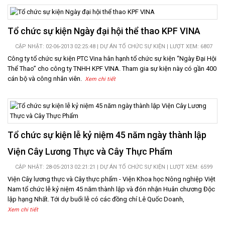
Tổ chức sự kiện Ngày đại hội thể thao KPF VINA
CẬP NHẬT: 02-06-2013 02:25:48 |
DỰ ÁN TỔ CHỨC SỰ KIỆN
| LƯỢT XEM: 6807
Công ty tổ chức sự kiện PTC Vina hân hạnh tổ chức sự kiện “Ngày Đại Hội
Thể Thao” cho công ty TNHH KPF VINA. Tham gia sự kiện này có gần 400
cán bộ và công nhân viên.
Xem chi tiết
Tổ chức sự kiện lễ kỷ niệm 45 năm ngày thành lập
Viện Cây Lương Thực và Cây Thực Phẩm
CẬP NHẬT: 28-05-2013 02:21:21 |
DỰ ÁN TỔ CHỨC SỰ KIỆN
| LƯỢT XEM: 6599
Viện Cây lương thực và Cây thực phẩm - Viện Khoa học Nông nghiệp Việt
Nam tổ chức lễ kỷ niệm 45 năm thành lập và đón nhận Huân chương Độc
lập hạng Nhất. Tới dự buổi lễ có các đồng chí Lê Quốc Doanh,
Xem chi tiết