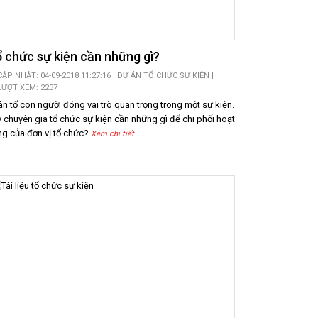
 chức sự kiện cần những gì?
CẬP NHẬT: 04-09-2018 11:27:16 |
DỰ ÁN TỔ CHỨC SỰ KIỆN
|
LƯỢT XEM: 2237
n tố con người đóng vai trò quan trọng trong một sự kiện.
 chuyên gia tổ chức sự kiện cần những gì để chi phối hoạt
g của đơn vị tổ chức?
Xem chi tiết