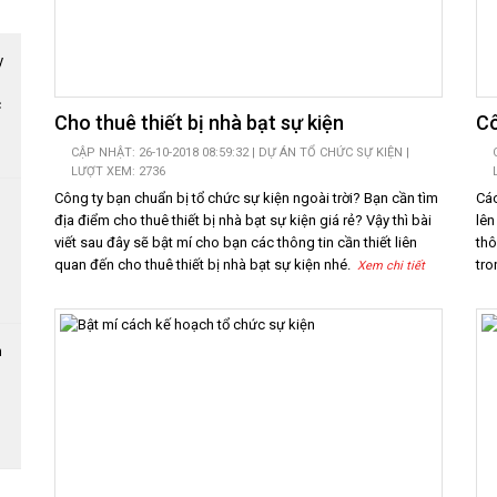
c
Cho thuê thiết bị nhà bạt sự kiện
Cô
CẬP NHẬT: 26-10-2018 08:59:32 |
DỰ ÁN TỔ CHỨC SỰ KIỆN
|
LƯỢT XEM: 2736
Công ty bạn chuẩn bị tổ chức sự kiện ngoài trời? Bạn cần tìm
Các
địa điểm cho thuê thiết bị nhà bạt sự kiện giá rẻ? Vậy thì bài
lên
viết sau đây sẽ bật mí cho bạn các thông tin cần thiết liên
thô
quan đến cho thuê thiết bị nhà bạt sự kiện nhé.
tro
Xem chi tiết