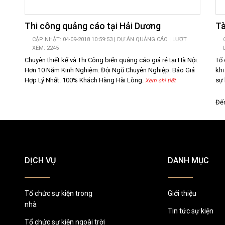
Thi công quảng cáo tại Hải Dương
Tà
CẬP NHẬT: 04-09-2018 10:59:53 |
DỰ ÁN QUẢNG CÁO
| LƯỢT
XEM: 2245
Chuyên thiết kế và Thi Công biển quảng cáo giá rẻ tại Hà Nội.
Tổ 
Hơn 10 Năm Kinh Nghiệm. Đội Ngũ Chuyên Nghiệp. Báo Giá
khi
Hợp Lý Nhất. 100% Khách Hàng Hài Lòng.
sự 
Xem chi tiết
Đến
DỊCH VỤ
DANH MỤC
Tổ chức sự kiện trong
Giới thiệu
nhà
Tin tức sự kiện
Tổ chức sự kiện ngoài trời