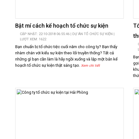
Bật mí cách kế hoạch tổ chức sự kiện
Tổ
CẬP NHẬT: 22-10-2018 06:55:46 |
DỰ ÁN TỔ CHỨC SỰ KIỆN
|
th
LƯỢT XEM: 1622
Bạn chuẩn bị tổ chức tiệc cuối năm cho công ty? Bạn thấy
nhàm chán với kiểu sự kiện theo lối truyền thống? Tất cả
Bạn
những gì bạn cần làm là hãy ngồi xuống và lập một bản kế
gọi
hoạch tổ chức sự kiện thật sáng tạo.
Xem chi tiết
khu
thứ