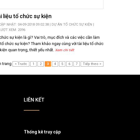
i liệu tổ chức sự kiện
CẬP NHẬT: 04-09-2018 09:02:38 |
DỰ ÁN TỔ CHỨC SỰ KIỆN
|
LƯỢT XEM: 2096
chức sự kiện là gì? Vai trò, mục đích và các việc cần làm
 tổ chức sự kiện? Tham khảo ngay cùng với tài liệu tổ chức
kiện quan trọng, thiết yếu nhất.
Xem chi tiết
 trang
< Trước
1
2
3
4
5
6
7
Tiếp theo >
LIÊN KẾT
Thống kê truy cập