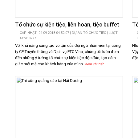
Tổ chức sự kiện tiệc, liên hoan, tiệc buffet
Tổ
CẬP NHẬT: 04-09-2018 04:52:07 |
DỰ ÁN TỔ CHỨC TIỆC
| LƯỢT
XEM: 3777
Với khả năng sáng tạo vô tận của đội ngũ nhân viên tại công
Nhâ
ty CP Truyền thông và Dịch vụ PTC Vina, chúng tôi luôn đem
Vậy
đến những ý tưởng tổ chức sự kiện tiệc độc đáo, tạo cảm
độn
giác mới mẻ cho khách hàng của mình.
Xem chi tiết