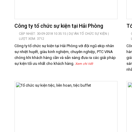
Công ty tổ chức sự kiện tại Hải Phòng
Tổ
CẬP NHẬT: 30-09-2018 10:35:15 |
DỰ ÁN TỔ CHỨC SỰ KIỆN
|
LƯỢT XEM: 3712
Công ty tổ chức sự kiện tại Hải Phòng với đội ngũ ekip nhân
Côn
sự nhiệt huyết, giàu kinh nghiệm, chuyên nghiệp, PTC VINA
hàn
chóng khi khách hàng cần và sẵn sàng đưa ra các giải pháp
giá
sự kiện tối ưu nhất cho khách hàng.
sán
Xem chi tiết
nhâ