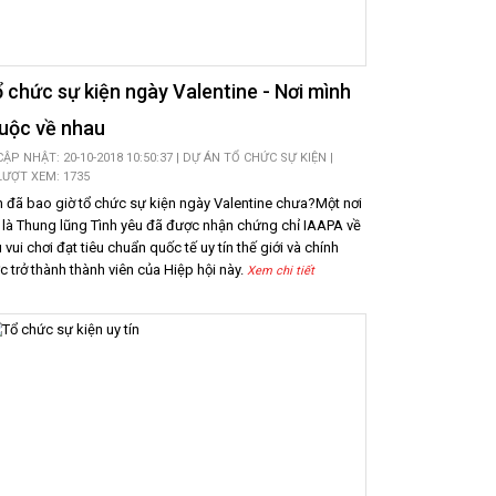
 chức sự kiện ngày Valentine - Nơi mình
uộc về nhau
CẬP NHẬT: 20-10-2018 10:50:37 |
DỰ ÁN TỔ CHỨC SỰ KIỆN
|
LƯỢT XEM: 1735
 đã bao giờ tổ chức sự kiện ngày Valentine chưa?Một nơi
 là Thung lũng Tình yêu đã được nhận chứng chỉ IAAPA về
 vui chơi đạt tiêu chuẩn quốc tế uy tín thế giới và chính
c trở thành thành viên của Hiệp hội này.
Xem chi tiết