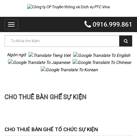
TRANG
CHỦ
0916.999.861
Toggle
PTC
navigation
VINA
PTC
EVENT
Ngôn ngữ
PTC
QUẢNG
CÁO
Trang chủ
Cho thuê bàn ghế sự kiện
MR
CHO THUÊ BÀN GHẾ SỰ KIỆN
VOI
TỔ
CHỨC
TIỆC
DỰ
CHO THUÊ BÀN GHẾ TỔ CHỨC SỰ KIỆN
ÁN