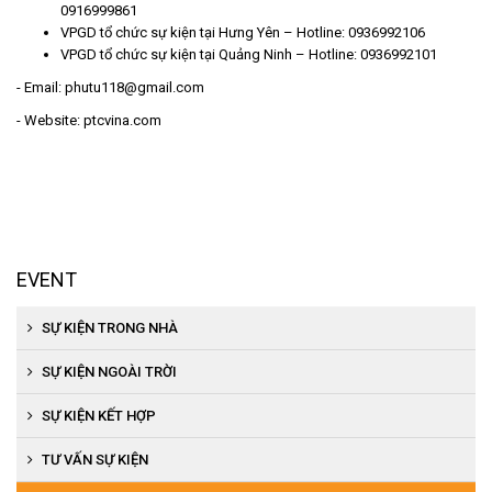
0916999861
VPGD
tổ chức sự kiện tại Hưng Yên
– Hotline: 0936992106
VPGD
tổ chức sự kiện tại Quảng Ninh
– Hotline: 0936992101
- Email: phutu118@gmail.com
- Website: ptcvina.com
EVENT
SỰ KIỆN TRONG NHÀ
Tổ chức khai trương, khánh thành
SỰ KIỆN NGOÀI TRỜI
Tổ chức hội nghị khách hàng
Tổ chức khánh thành, khai trương
SỰ KIỆN KẾT HỢP
Tổ chức họp báo, ra mắt sản phẩm
Tổ chức lễ động thổ
Tổ chức khai trương, khánh thành
TƯ VẤN SỰ KIỆN
Tổ chức tiệc cuối năm