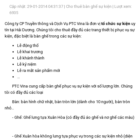
Cập nhật: 29-01-2014 04:31:37 |
Cho thuê bàn ghế sự kiện
| Lượt xem:
LIÊN
6935
HỆ
Công ty CP Truyền thông và Dịch Vụ PTC Vina là đơn vị
tổ chức sự kiện
uy
tín tại Hải Dương. Chúng tôi cho thuê đầy đủ các trang thiết bị phục vụ sự
kiện, đặc biệt là bàn ghế trong các sự kiện:
Lễ động thổ
Lễ khai trương
Lễ khánh thành
Lễ kỷ niệm
Lễ ra mắt sản phẩm mới
…
PTC Vina cung cấp bàn ghế phục vụ sự kiện với số lượng lớn. Chúng
tôi có đầy đủ các loại
Bàn: bàn hình chữ nhật, bàn tròn lớn (dành cho 10 người), bàn tròn
nhỏ…
- Ghế: Ghế lưng tựa Xuân Hòa (có đầy đủ áo ghế và nơ ghế các màu)
- Ghế Xuân hòa không lưng tựa phục vụ trong các sự kiện nhỏ (diện