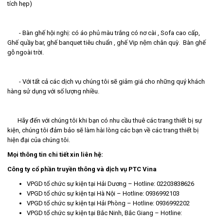
tích hẹp)
- Bàn ghế hội nghị: có áo phủ màu trắng có nơ cài , Sofa cao cấp,
Ghế quầy bar, ghế banquet tiêu chuẩn , ghế Vip nệm chân quỳ. Bàn ghế
gỗ ngoài trời.
- Với tất cả các dịch vụ chúng tôi sẽ giảm giá cho những quý khách
hàng sử dụng với số lượng nhiều.
Hãy đến với chúng tôi khi bạn có nhu cầu thuê các trang thiết bị sự
kiện, chúng tôi đảm bảo sẽ làm hài lòng các bạn về các trang thiết bị
hiện đại của chúng tôi.
Mọi thông tin chi tiết xin liên hệ:
Công ty cổ phần truyền thông và dịch vụ PTC Vina
VPGD
tổ chức sự kiện tại Hải Dương
– Hotline: 02203838626
VPGD
tổ chức sự kiện tại Hà Nội
– Hotline: 0936992103
VPGD
tổ chức sự kiện tại Hải Phòng
– Hotline: 0936992202
VPGD
tổ chức sự kiện tại Bắc Ninh
,
Bắc Giang
– Hotline: