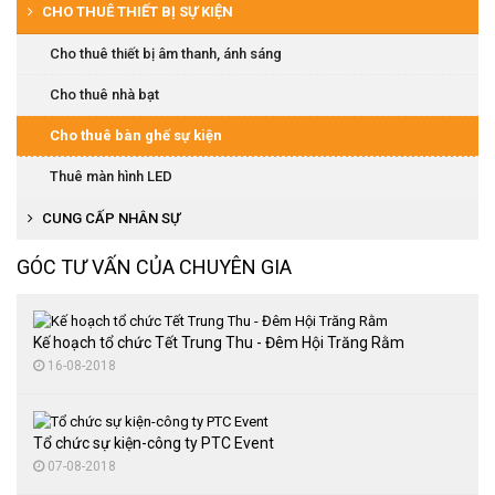
Tổ chức lễ đón bằng văn hóa
Tổ chức lễ ra mắt sản phẩm
CHO THUÊ THIẾT BỊ SỰ KIỆN
Tổ chức hội thi văn nghệ
Tổ chức lễ đón bằng di tích
Tổ chức cuộc thi người đẹp, văn nghệ
Cho thuê thiết bị âm thanh, ánh sáng
Tổ chức lễ đón bằng trường chuẩn
Tổ chức đại hội thể thao
Cho thuê nhà bạt
Tổ chức lễ hội văn hóa
Cung cấp quà tặng
Cho thuê bàn ghế sự kiện
Tổ chức trung thu
Thuê màn hình LED
Tổ chức đại hội thể thao
CUNG CẤP NHÂN SỰ
Tổ chức tiệc cuối năm
GÓC TƯ VẤN CỦA CHUYÊN GIA
Tổ chức sự kiện lễ kỷ niệm
Kế hoạch tổ chức Tết Trung Thu - Đêm Hội Trăng Rằm
16-08-2018
Tổ chức sự kiện-công ty PTC Event
07-08-2018